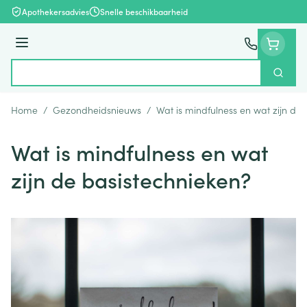
Ga naar de inhoud
Apothekersadvies
Snelle beschikbaarheid
Menu
Zoek
Product, merk, categorie...
Home
/
Gezondheidsnieuws
/
Wat is mindfulness en wat zijn de
Wat is mindfulness en wat
zijn de basistechnieken?