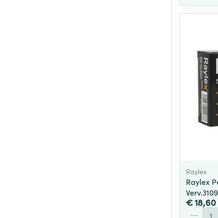
Raylex
Raylex P
Verv.310
€ 18,60
Aantal