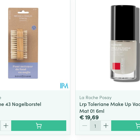
Toon meer
ging
Supplementen
Insectenwe
Mondmaskers
middelen
ssen
 -
id
d
e
La Roche Posay
e 43 Nagelborstel
Lrp Toleriane Make Up Vao
Mat 01 6ml
Zelfbruiner
Scheren
€ 19,69
Aantal