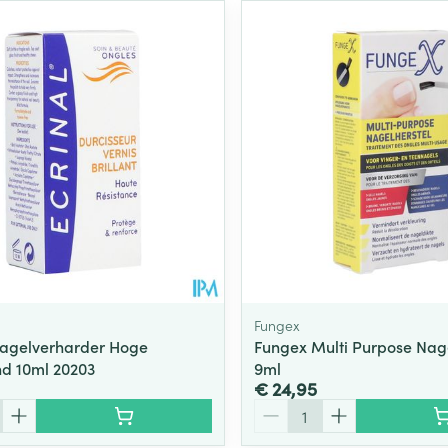
Fungex
Nagelverharder Hoge
Fungex Multi Purpose Nage
d 10ml 20203
9ml
€ 24,95
Aantal