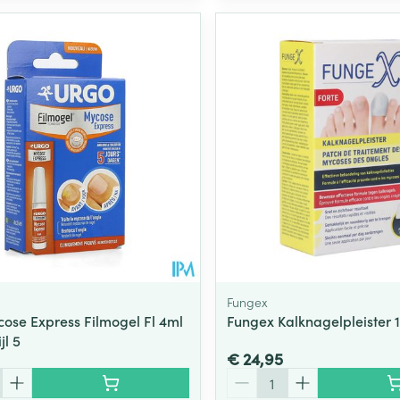
Fungex
ose Express Filmogel Fl 4ml
Fungex Kalknagelpleister 
jl 5
€ 24,95
Aantal