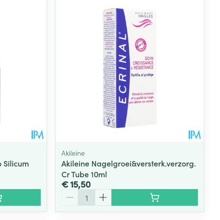
rende
Parfums en
geurproducten
Akileine
 Silicum
Akileine Nagelgroei&versterk.verzorg.
Cr Tube 10ml
CBD
€ 15,50
Aantal