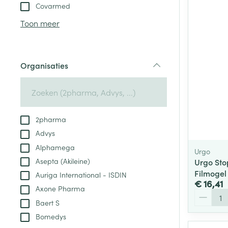
Aerosol toestel
kloven
Tabletten
Covarmed
Aerosol access
Blaren
Creme, gel en 
Toon meer
Zuurstof
Eelt
Eksteroog - lik
Ademhalingsste
Organisaties
Toon meer
filter
Spieren en gew
Specifiek voor
2pharma
Naalden en spu
Advys
Lichaamsverzo
Infecties
Alphamega
Spuiten
Urgo
Deodorant
Asepta (Akileine)
Urgo Sto
Oplossing voor 
Gezichtsverzor
Filmogel
Auriga International - ISDIN
Naalden
€ 16,41
Luizen
Axone Pharma
Aantal
Naalden voor i
Baert S
pennaalden
Bomedys
Diagnostica
Toon meer