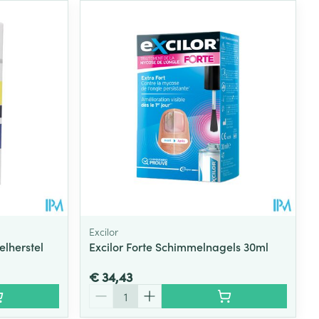
Excilor
lherstel
Excilor Forte Schimmelnagels 30ml
€ 34,43
Aantal