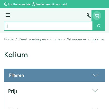
Ga naar de inhoud
Apothekersadvies
Snelle beschikbaarheid
Menu
Zoek
Product, merk, categorie...
Home
/
Dieet, voeding en vitamines
/
Vitamines en supplemente
Kalium
Filteren
Doorgaan naar productlijst
Prijs
filter