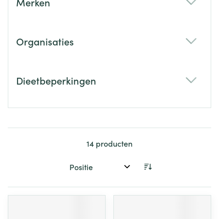
Merken
filter
Organisaties
filter
Dieetbeperkingen
filter
14
producten
Sorteer op: