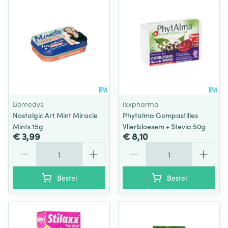
Bomedys
Ixxpharma
Nostalgic Art Mint Miracle
Phytalma Gompastilles
Mints 15g
Vlierbloesem + Stevia 50g
€ 3,99
€ 8,10
Aantal
Aantal
Bestel
Bestel