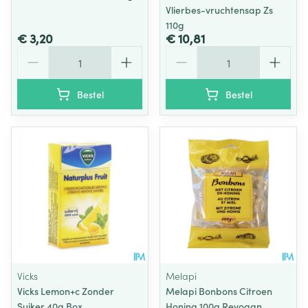
Vlierbes-vruchtensap Zs
110g
€ 3,20
€ 10,81
Aantal
Aantal
Bestel
Bestel
Vicks
Melapi
Vicks Lemon+c Zonder
Melapi Bonbons Citroen
Suiker 40g Box
Honing 100g Revogan