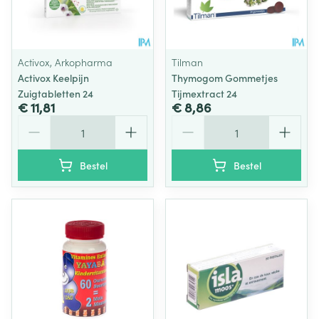
Activox, Arkopharma
Tilman
Activox Keelpijn
Thymogom Gommetjes
Zuigtabletten 24
Tijmextract 24
€ 11,81
€ 8,86
Aantal
Aantal
Bestel
Bestel