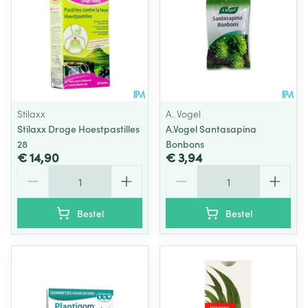
Stilaxx
A. Vogel
Stilaxx Droge Hoestpastilles
A.Vogel Santasapina
28
Bonbons
€ 14,90
€ 3,94
Aantal
Aantal
Bestel
Bestel