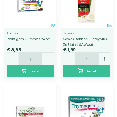
Tilman
Sawes
Plantigom Gummies 24 Nf
Sawes Bonbon Eucalyptus
Zs Blist 10 SAW005
€ 8,86
€ 1,39
Aantal
Aantal
Bestel
Bestel