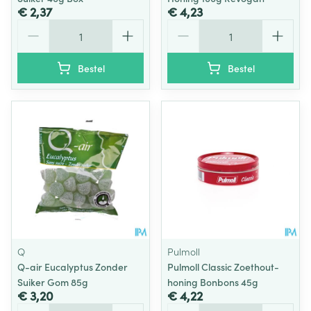
€ 2,37
€ 4,23
Aantal
Aantal
Bestel
Bestel
Q
Pulmoll
Q-air Eucalyptus Zonder
Pulmoll Classic Zoethout-
Suiker Gom 85g
honing Bonbons 45g
€ 3,20
€ 4,22
Aantal
Aantal