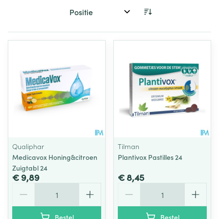
Sorteer op:
Qualiphar
Tilman
Medicavox Honing&citroen
Plantivox Pastilles 24
Zuigtabl 24
€ 9,89
€ 8,45
Aantal
Aantal
Bestel
Bestel