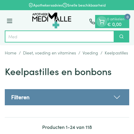
Dia 1 van 1
Ga naar de inhoud
Apothekersadvies
Snelle beschikbaarheid
0
0 artikelen
Menu
€ 0,00
Zoek
Product, merk, categorie...
Home
/
Dieet, voeding en vitamines
/
Voeding
/
Keelpastilles 
Keelpastilles en bonbons
Filteren
Producten
1
-
24
van
118