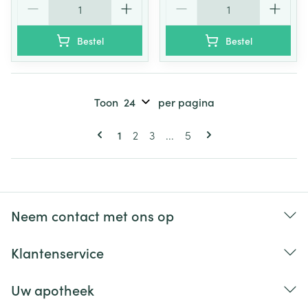
Bestel
Bestel
Toon
per pagina
Pagina's
U lees momenteel pagina
Pagina
Pagina
Pagina
1
2
3
...
5
Neem contact met ons op
Klantenservice
Uw apotheek