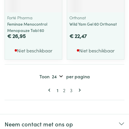
Forté Pharma
Orthonat
Feminae Menocontrol
Wild Yam Gel 60 Orthonat
Menopauze Tabl 60
€ 26,95
€ 22,47
Niet beschikbaar
Niet beschikbaar
Toon
per pagina
Pagina's
U lees momenteel pagina
Pagina
Pagina
1
2
3
Neem contact met ons op