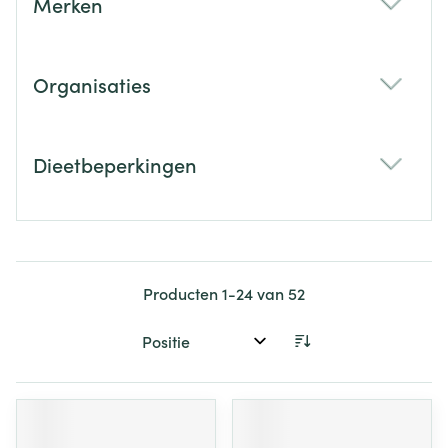
Merken
filter
Organisaties
filter
Dieetbeperkingen
filter
Producten
1
-
24
van
52
Sorteer op: