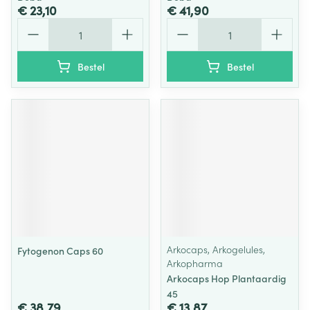
€ 23,10
€ 41,90
Aantal
Aantal
Bestel
Bestel
Arkocaps, Arkogelules,
Fytogenon Caps 60
Arkopharma
Arkocaps Hop Plantaardig
45
€ 38,79
€ 13,87