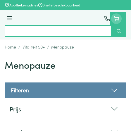
Ga naar de inhoud
Apothekersadvies
Snelle beschikbaarheid
Menu
Zoek
Product, merk, categorie...
Home
/
Vitaliteit 50+
/
Menopauze
Menopauze
Filteren
Doorgaan naar productlijst
Prijs
filter