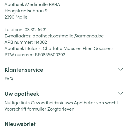
Apotheek Medimalle BVBA
Hoogstraatsebaan 9
2390
Malle
Telefoon:
03 312 16 31
E-mailadres:
apotheek.oostmalle@
armonea.be
APB nummer:
114002
Apotheek titularis:
Charlotte Maes en Elien Goossens
BTW nummer:
BE0835500392
Klantenservice
FAQ
Uw apotheek
Nuttige links
Gezondheidsnieuws
Apotheker van wacht
Voorschrift formulier
Zorgtarieven
Nieuwsbrief