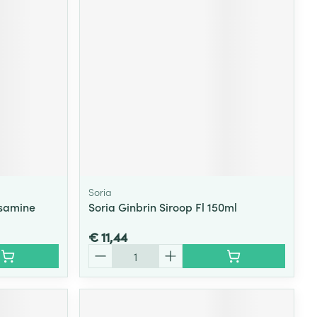
Soria
osamine
Soria Ginbrin Siroop Fl 150ml
€ 11,44
Aantal