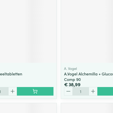
A. Vogel
eeltabletten
A.Vogel Alchemilla + Gluc
Comp 90
€ 38,99
Aantal