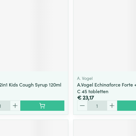
ging
Supplementen
Insectenwe
Mondmaskers
middelen
ssen
 -
id
d
A. Vogel
2in1 Kids Cough Syrup 120ml
A.Vogel Echinaforce Forte 
C 45 tabletten
€ 23,17
Zelfbruiner
Scheren
Aantal