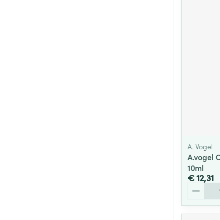
A. Vogel
A.vogel 
10ml
€ 12,31
Aantal