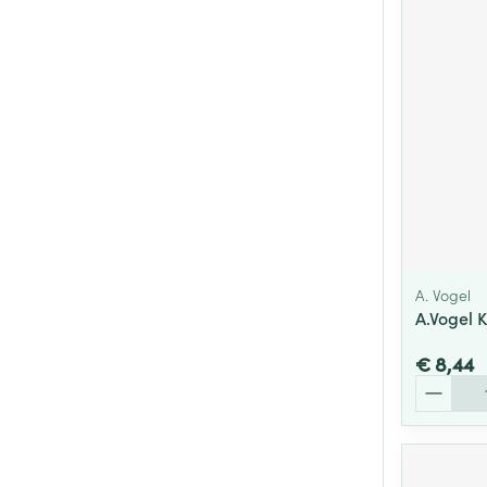
A. Vogel
A.Vogel K
€ 8,44
Aantal