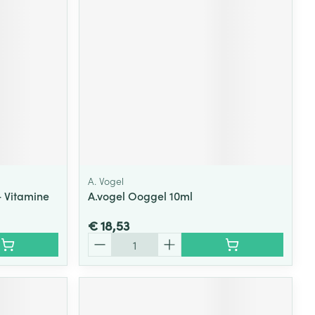
rende
Parfums en
geurproducten
A. Vogel
+ Vitamine
A.vogel Ooggel 10ml
€ 18,53
CBD
Aantal