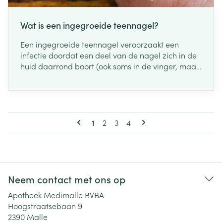
Wat is een ingegroeide teennagel?
Een ingegroeide teennagel veroorzaakt een
infectie doordat een deel van de nagel zich in de
huid daarrond boort (ook soms in de vinger, maar
het is vooral de grote teen).
Pagina's
U lees momenteel pagina
Pagina
Pagina
Pagina
1
2
3
4
Neem contact met ons op
Apotheek Medimalle BVBA
Hoogstraatsebaan 9
2390
Malle