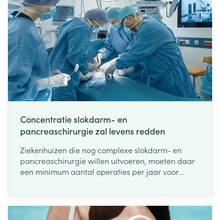
Concentratie slokdarm- en
pancreaschirurgie zal levens redden
Ziekenhuizen die nog complexe slokdarm- en
pancreaschirurgie willen uitvoeren, moeten daar
een minimum aantal operaties per jaar voor
uitvoeren. Dat heeft minister van Volksgezondheid
Maggie De Block beslist. "De feiten spreken voor
zich: hoe meer expertise een ziekenhuis heeft met
de behandeling van slokdarm- of