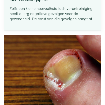
Zelfs een kleine hoeveelheid luchtverontreiniging
heeft al erg negatieve gevolgen voor de
gezondheid. De ernst van die gevolgen hangt af
van de concentratie en de samenstelling van de
vervuilende stoffen in de lucht, hoe lang je eraan
wordt blootgesteld, welke activiteiten je uitoefent
tijdens de blootstelling en hoe gevoelig je ervoor
bent.