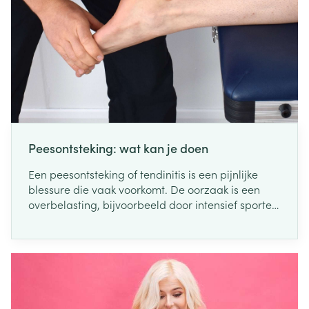
Peesontsteking: wat kan je doen
Een peesontsteking of tendinitis is een pijnlijke
blessure die vaak voorkomt. De oorzaak is een
overbelasting, bijvoorbeeld door intensief sporten
of een verkeerde lichaamshouding. Gelukkig zijn
er ook manieren om een peesontsteking te
voorkomen. Lees hier wat je het best kan doen bij
een peesontsteking.