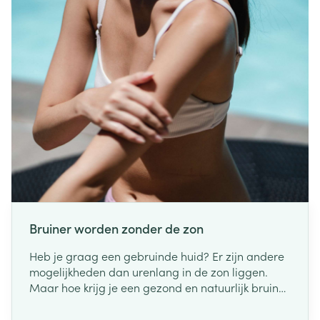
pancreaskanker, hoe meer kans een patiënt heeft
op een succesvolle behandeling", aldus minister
De Block. "Met deze maatregel zullen we levens
redden."
Bruiner worden zonder de zon
Heb je graag een gebruinde huid? Er zijn andere
mogelijkheden dan urenlang in de zon liggen.
Maar hoe krijg je een gezond en natuurlijk bruin
kleurtje, tijdens de zomer en winter? Lees hier
onze do's en don'ts!