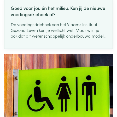
Goed voor jou én het milieu. Ken jij de nieuwe
voedingsdriehoek al?
De voedingsdriehoek van het Vlaams Instituut
Gezond Leven ken je wellicht wel. Maar wist je
ook dat dit wetenschappelijk onderbouwd model
een update kreeg? Bij de oude driehoek uit 2017
lag de focus op voeding en het effect op
gezondheid. Er was echter nood aan een
herziening om de voedingsdriehoek meer
hedendaags te maken. Zo ontstond in 2021 de
nieuwe voedingsdriehoek, die naast gezondheid
volledig in het teken staat van
milieuverantwoorde voeding. Eten moet niet
alleen gezond zijn voor jezelf, maar ook goed
voor onze planeet. Die twee zaken gaan namelijk
hand in hand.