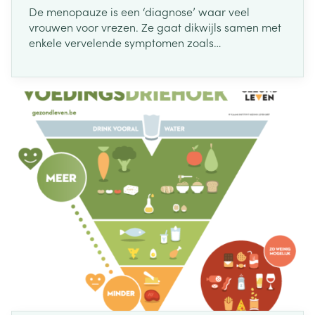
De menopauze is een ‘diagnose’ waar veel
vrouwen voor vrezen. Ze gaat dikwijls samen met
enkele vervelende symptomen zoals
prikkelbaarheid en opvliegers. Toch is het een
normaal onderdeel van het ouder worden.
Gelukkig zijn er oplossingen om deze levensfase
waarin de vruchtbaarheid ophoudt, te verlichten.
Wil je meer weten over wat de menopauze is, aan
welke tekenen je deze periode herkent en hoe je
deze klachten kan aanpakken? Wij geven je alvast
een overzicht.