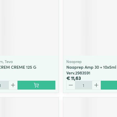
ging
Supplementen
Insectenwe
Mondmaskers
middelen
ssen
 -
id
d
m, Teva
Naaprep
REM CREME 125 G
Naaprep Amp 30 + 10x5ml
Verv.2983591
€ 11,63
Aantal
Zelfbruiner
Scheren