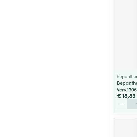
Bepanthe
Bepanth
Verv.130
€ 18,83
Aantal