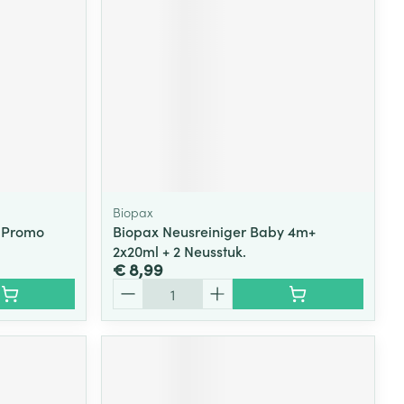
rende
Parfums en
geurproducten
Biopax
 Promo
Biopax Neusreiniger Baby 4m+
2x20ml + 2 Neusstuk.
€ 8,99
Aantal
CBD