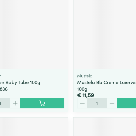
n
Mustela
en Baby Tube 100g
Mustela Bb Creme Luierwis
6836
100g
€ 11,59
Aantal