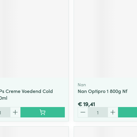
Nan
Ps Creme Voedend Cold
Nan Optipro 1 800g Nf
0ml
€ 19,41
Aantal