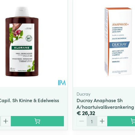
Toon meer
ging
Supplementen
Insectenwe
Mondmaskers
middelen
ssen
 -
id
d
Ducray
apil. Sh Kinine & Edelweiss
Ducray Anaphase Sh
A/haartuival&verankering
Zelfbruiner
Scheren
€ 26,32
Aantal