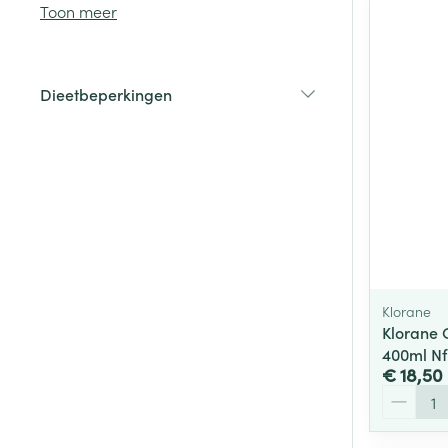
Toon meer
Haar
Gezichtsverzor
Dieetbeperkingen
Pillendozen en
filter
accessoires
Pigmentstoorni
Gevoelige huid
geïrriteerde hu
Gemengde hui
Doffe huid
Toon meer
Klorane
Klorane C
400ml Nf
Snurken
€ 18,50
Aantal