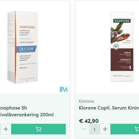
Klorane
Anaphase Sh
Klorane Capil. Serum Kini
ival&verankering 200ml
€ 42,90
Aantal