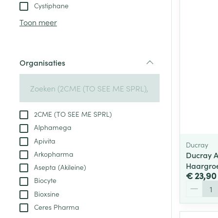
Aerosol toestel
kloven
Tabletten
Cystiphane
Aerosol access
Blaren
Creme, gel en 
Toon meer
Zuurstof
Eelt
Eksteroog - lik
Ademhalingsste
Organisaties
Toon meer
filter
Spieren en gew
Specifiek voor
2CME (TO SEE ME SPRL)
Naalden en spu
Alphamega
Lichaamsverzo
Infecties
Apivita
Spuiten
Ducray
Deodorant
Arkopharma
Ducray A
Oplossing voor 
Gezichtsverzor
Haargro
Asepta (Akileine)
Naalden
€ 23,90
Luizen
Biocyte
Aantal
Naalden voor i
Bioxsine
pennaalden
Ceres Pharma
Diagnostica
Toon meer