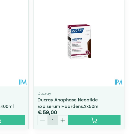
rende
Parfums en
geurproducten
Ducray
Ducray Anaphase Neoptide
 400ml
Exp.serum Haardens.2x50ml
CBD
€ 59,00
Aantal