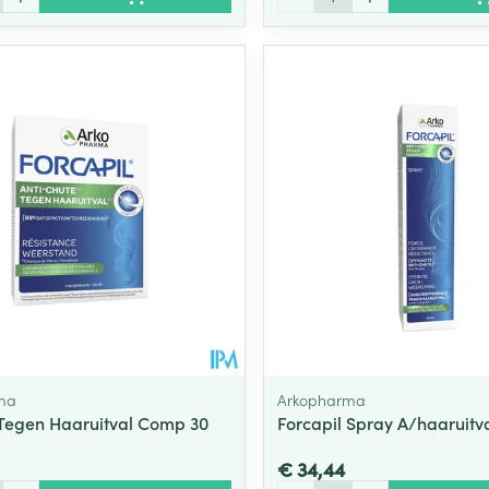
ma
Arkopharma
 Tegen Haaruitval Comp 30
Forcapil Spray A/haaruitv
€ 34,44