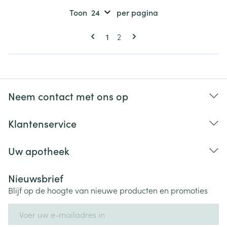
Toon
per pagina
Pagina's
U lees momenteel pagina
Pagina
1
2
Neem contact met ons op
Klantenservice
Uw apotheek
Nieuwsbrief
Blijf op de hoogte van nieuwe producten en promoties
E-mail adres