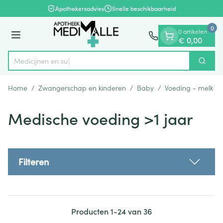
Dia 1 van 1
Ga naar de inhoud
Apothekersadvies
Snelle beschikbaarheid
0
0 artikelen
Menu
€ 0,00
Zoek
Product, merk, categorie...
Home
/
Zwangerschap en kinderen
/
Baby
/
Voeding - melk
/
Medische voeding >1 jaar
Filteren
Producten
1
-
24
van
36