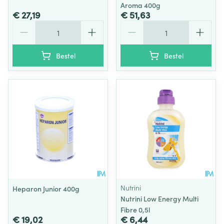
Aroma 400g
€ 27,19
€ 51,63
Aantal
Aantal
Bestel
Bestel
Nutrini
Heparon Junior 400g
Nutrini Low Energy Multi
Fibre 0,5l
€ 19,02
€ 6,44