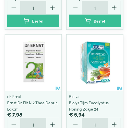
Aantal
Aantal
Bestel
Bestel
dr Ernst
Biolys
Ernst Dr Filt N 2 Thee Depur.
Biolys Tijm Eucalyptus
Laxat
Honing Zakje 24
€ 7,98
€ 5,94
Aantal
Aantal