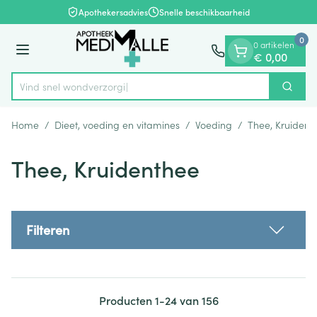
Dia 1 van 1
Ga naar de inhoud
Apothekersadvies
Snelle beschikbaarheid
0
0 artikelen
Menu
€ 0,00
Vind snel wondverzorging en
Zoek
Product, merk, categorie...
Home
/
Dieet, voeding en vitamines
/
Voeding
/
Thee, Kruident
Thee, Kruidenthee
Filteren
Producten
1
-
24
van
156