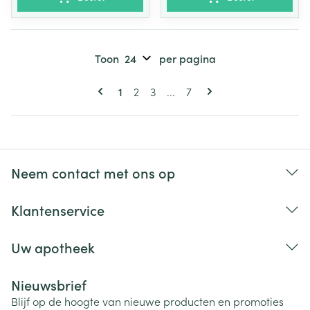
Toon
per pagina
Pagina's
U lees momenteel pagina
Pagina
Pagina
Pagina
1
2
3
...
7
Neem contact met ons op
Klantenservice
Uw apotheek
Nieuwsbrief
Blijf op de hoogte van nieuwe producten en promoties