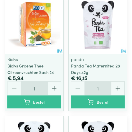
Biolys
panda
Biolys Groene Thee
Panda Tea Maternitea 28
Citroenvruchten Sach 24
Days 42g
€ 5,94
€ 16,15
Aantal
Aantal
Bestel
Bestel