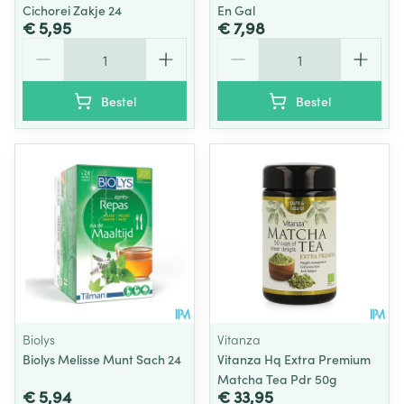
Cichorei Zakje 24
En Gal
€ 5,95
€ 7,98
Aantal
Aantal
Bestel
Bestel
Biolys
Vitanza
Biolys Melisse Munt Sach 24
Vitanza Hq Extra Premium
Matcha Tea Pdr 50g
€ 5,94
€ 33,95