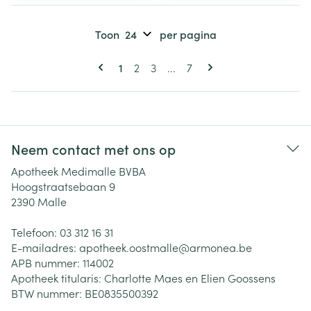
Toon
per pagina
Pagina's
U lees momenteel pagina
Pagina
Pagina
Pagina
1
2
3
...
7
Neem contact met ons op
Apotheek Medimalle BVBA
Hoogstraatsebaan 9
2390
Malle
Telefoon:
03 312 16 31
E-mailadres:
apotheek.oostmalle@
armonea.be
APB nummer:
114002
Apotheek titularis:
Charlotte Maes en Elien Goossens
BTW nummer:
BE0835500392