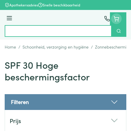
Ga naar de inhoud
Apothekersadvies
Snelle beschikbaarheid
Menu
Zoek
Product, merk, categorie...
Home
/
Schoonheid, verzorging en hygiëne
/
Zonnebeschermin
SPF 30 Hoge
beschermingsfactor
Filteren
Doorgaan naar productlijst
Prijs
filter