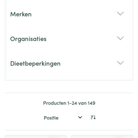
Merken
filter
Organisaties
filter
Dieetbeperkingen
filter
Producten
1
-
24
van
149
Sorteer op: