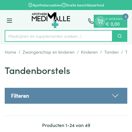
Dia 1 van 1
Ga naar de inhoud
Apothekersadvies
Snelle beschikbaarheid
0
0 artikelen
Menu
€ 0,00
Medicijnen en supplementen zoe
Zoek
Product, merk, categorie...
Home
/
Zwangerschap en kinderen
/
Kinderen
/
Tanden
/
Tan
Tandenborstels
Filteren
Producten
1
-
24
van
49