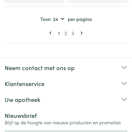
Toon
per pagina
Pagina's
U lees momenteel pagina
Pagina
Pagina
1
2
3
Neem contact met ons op
Klantenservice
Uw apotheek
Nieuwsbrief
Blijf op de hoogte van nieuwe producten en promoties