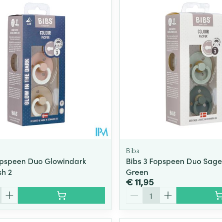
Bibs
opspeen Duo Glowindark
Bibs 3 Fopspeen Duo Sage
sh 2
Green
€ 11,95
Aantal