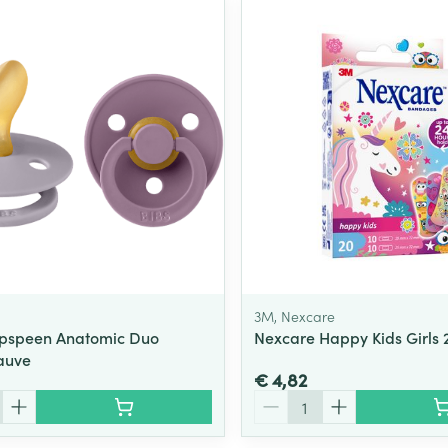
3M, Nexcare
opspeen Anatomic Duo
Nexcare Happy Kids Girls 
auve
€ 4,82
Aantal