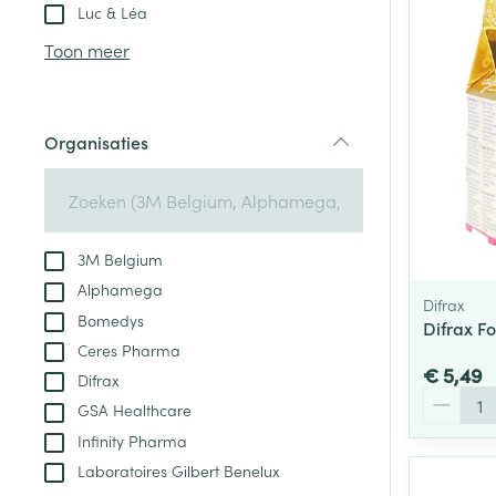
Aerosol toestel
kloven
Tabletten
Luc & Léa
Aerosol access
Blaren
Creme, gel en 
Toon meer
Zuurstof
Eelt
Eksteroog - lik
Ademhalingsste
Organisaties
Toon meer
filter
Spieren en gew
Specifiek voor
3M Belgium
Naalden en spu
Alphamega
Lichaamsverzo
Difrax
Infecties
Bomedys
Spuiten
Difrax F
Deodorant
Ceres Pharma
Oplossing voor 
Gezichtsverzor
€ 5,49
Difrax
Naalden
Aantal
Luizen
GSA Healthcare
Naalden voor i
Infinity Pharma
pennaalden
Laboratoires Gilbert Benelux
Diagnostica
Toon meer