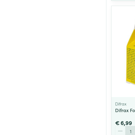
Difrax
Difrax F
€ 6,99
Aantal