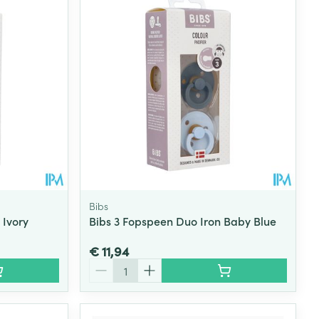
rende
Parfums en
geurproducten
Bibs
 Ivory
Bibs 3 Fopspeen Duo Iron Baby Blue
€ 11,94
CBD
Aantal