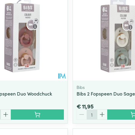
Toon meer
ging
Supplementen
Insectenwe
Mondmaskers
middelen
ssen
 -
id
d
Bibs
opspeen Duo Woodchuck
Bibs 2 Fopspeen Duo Sage
€ 11,95
Zelfbruiner
Scheren
Aantal