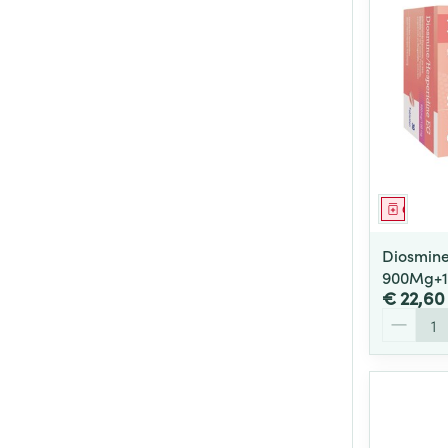
Genees
Diosmine
900Mg+1
€ 22,60
Aantal