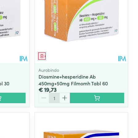
rende
Parfums en
geurproducten
Geneesmiddel
Aurobindo
Diosmine+hesperidine Ab
l 30
450mg+50mg Filmomh Tabl 60
€ 19,73
Aantal
CBD