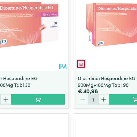
middel
Geneesmiddel
+Hesperidine EG
Diosmine+Hesperidine EG
00Mg Tabl 30
900Mg+100Mg Tabl 90
€ 40,98
Aantal