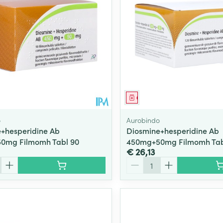
middel
Geneesmiddel
o
Aurobindo
+hesperidine Ab
Diosmine+hesperidine Ab
0mg Filmomh Tabl 90
450mg+50mg Filmomh Tab
€ 26,13
Aantal