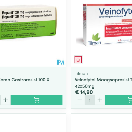
middel
Geneesmiddel
Tilman
Comp Gastroresist 100 X
Veinofytol Maagsapresist 
42x50mg
€ 14,90
Aantal