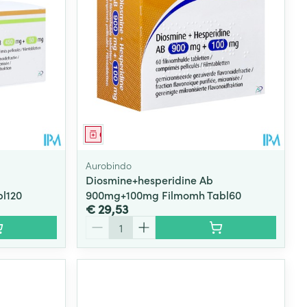
Geneesmiddel
Aurobindo
Diosmine+hesperidine Ab
l120
900mg+100mg Filmomh Tabl60
€ 29,53
Aantal