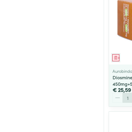
Genees
Aurobind
Diosmine
450mg+5
€ 25,59
Aantal