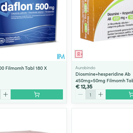
Toon meer
ging
Supplementen
Insectenwe
Mondmaskers
middelen
ssen
 -
id
middel
Geneesmiddel
d
00 Filmomh Tabl 180 X
Aurobindo
Diosmine+hesperidine Ab
450mg+50mg Filmomh Tab
€ 12,35
Aantal
Zelfbruiner
Scheren