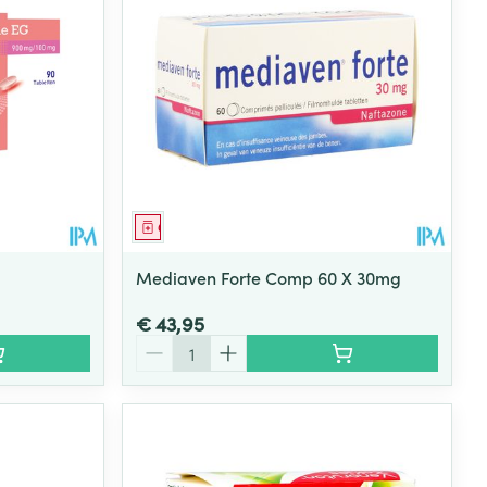
Geneesmiddel
Mediaven Forte Comp 60 X 30mg
€ 43,95
Aantal