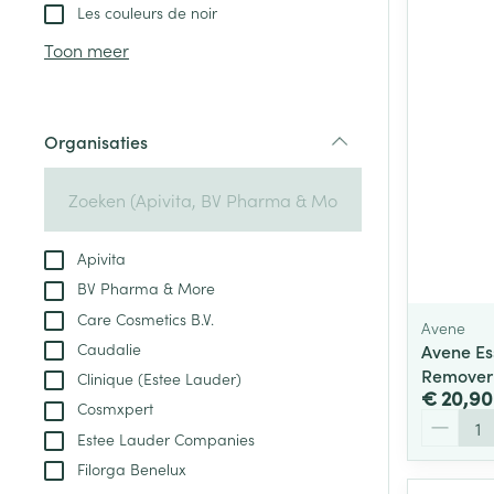
Aerosol toestel
kloven
Tabletten
Les couleurs de noir
Aerosol access
Blaren
Creme, gel en 
Toon meer
Zuurstof
Eelt
Eksteroog - lik
Ademhalingsste
Organisaties
Toon meer
filter
Spieren en gew
Specifiek voor
Apivita
Naalden en spu
BV Pharma & More
Lichaamsverzo
Infecties
Care Cosmetics B.V.
Spuiten
Avene
Deodorant
Caudalie
Avene Es
Oplossing voor 
Gezichtsverzor
Remover
Clinique (Estee Lauder)
Naalden
€ 20,90
Luizen
Cosmxpert
Aantal
Naalden voor i
Estee Lauder Companies
pennaalden
Filorga Benelux
Diagnostica
Toon meer