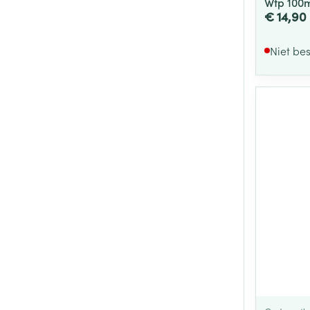
Wtp 100
€ 14,90
Niet be