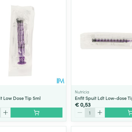
Toon meer
ging
Supplementen
Insectenwe
Mondmaskers
middelen
ssen
 -
id
d
Nutricia
it Low Dose Tip 5ml
Enfit Spuit Ldt Low-dose Ti
€ 0,53
Zelfbruiner
Scheren
Aantal