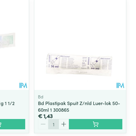
Bd
g 1 1/2
Bd Plastipak Spuit Z/nld Luer-lok 50-
60ml 1 300865
€ 1,43
Aantal