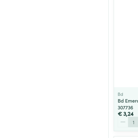
Bd
Bd Emera
307736
€ 3,24
Aantal