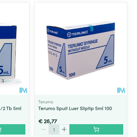
Terumo
1/2 Tb 5ml
Terumo Spuit Luer Sliptip 5ml 100
€ 26,77
Aantal