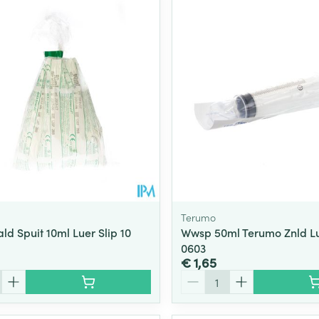
Terumo
ld Spuit 10ml Luer Slip 10
Wwsp 50ml Terumo Znld Lue
0603
€ 1,65
Aantal