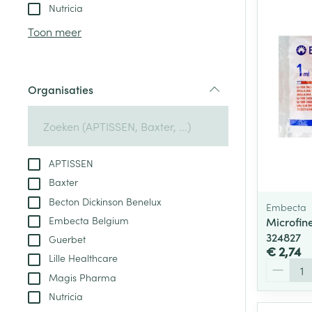
Aerosol toestel
kloven
Tabletten
Nutricia
Aerosol access
Blaren
Creme, gel en 
Toon meer
Zuurstof
Eelt
Eksteroog - lik
Ademhalingsste
Organisaties
Toon meer
filter
Spieren en gew
Specifiek voor
APTISSEN
Naalden en spu
Baxter
Lichaamsverzo
Infecties
Becton Dickinson Benelux
Spuiten
Embecta
Deodorant
Embecta Belgium
Microfin
Oplossing voor 
Gezichtsverzor
324827
Guerbet
Naalden
€ 2,74
Luizen
Lille Healthcare
Aantal
Naalden voor i
Magis Pharma
pennaalden
Nutricia
Diagnostica
Toon meer