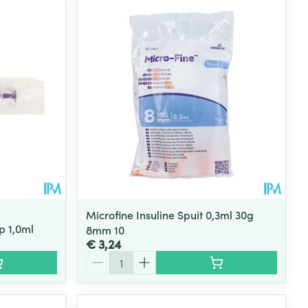
rende
Parfums en
geurproducten
Microfine Insuline Spuit 0,3ml 30g
p 1,0ml
8mm 10
€ 3,24
CBD
Aantal