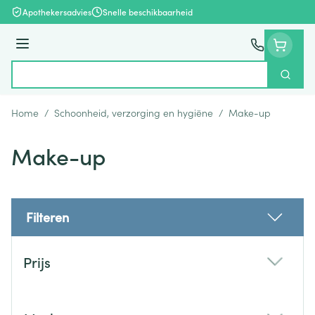
Ga naar de inhoud
Apothekersadvies
Snelle beschikbaarheid
Menu
Zoek
Product, merk, categorie...
Home
/
Schoonheid, verzorging en hygiëne
/
Make-up
Make-up
Filteren
Doorgaan naar productlijst
Prijs
filter