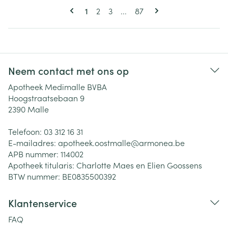
Pagina's
U lees momenteel pagina
Pagina
Pagina
Pagina
1
2
3
...
87
Neem contact met ons op
Apotheek Medimalle BVBA
Hoogstraatsebaan 9
2390
Malle
Telefoon:
03 312 16 31
E-mailadres:
apotheek.oostmalle@
armonea.be
APB nummer:
114002
Apotheek titularis:
Charlotte Maes en Elien Goossens
BTW nummer:
BE0835500392
Klantenservice
FAQ