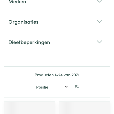
Merken
filter
Organisaties
filter
Dieetbeperkingen
filter
Producten
1
-
24
van
2071
Sorteer op: