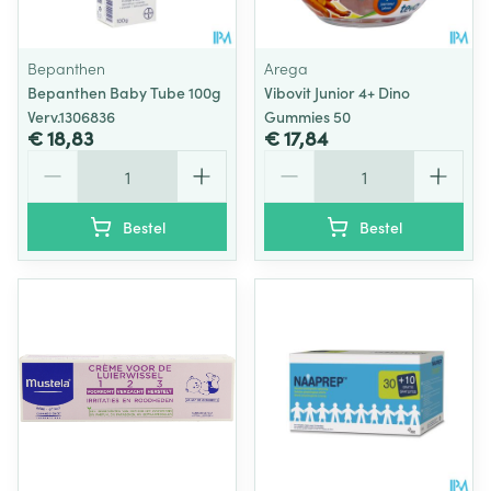
Bepanthen
Arega
Bepanthen Baby Tube 100g
Vibovit Junior 4+ Dino
Verv.1306836
Gummies 50
€ 18,83
€ 17,84
Aantal
Aantal
Bestel
Bestel