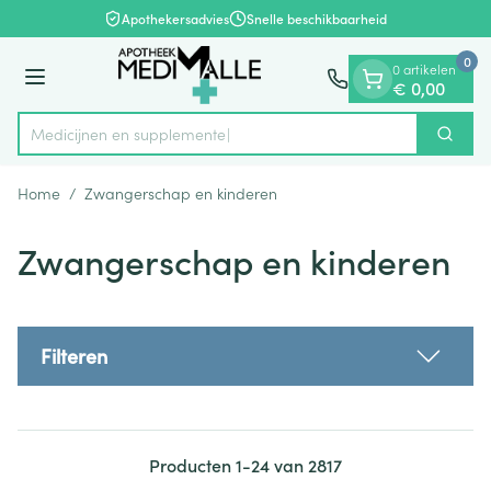
Dia 1 van 1
Ga naar de inhoud
Apothekersadvies
Snelle beschikbaarheid
0
0 artikelen
Menu
€ 0,00
Medici
Zoek
Product, merk, categorie...
Home
/
Zwangerschap en kinderen
Zwangerschap en kinderen
Filteren
Producten
1
-
24
van
2817