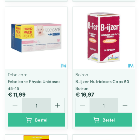
Febelcare
Boiron
Febelcare Physio Unidoses
B-ijzer Nutridoses Caps 50
45+15
Boiron
€ 11,99
€ 16,97
Aantal
Aantal
Bestel
Bestel