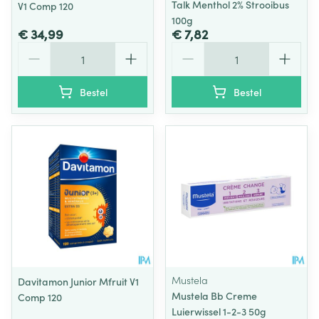
Talk Menthol 2% Strooibus
V1 Comp 120
100g
€ 34,99
€ 7,82
Aantal
Aantal
Bestel
Bestel
Mustela
Davitamon Junior Mfruit V1
Mustela Bb Creme
Comp 120
Luierwissel 1-2-3 50g