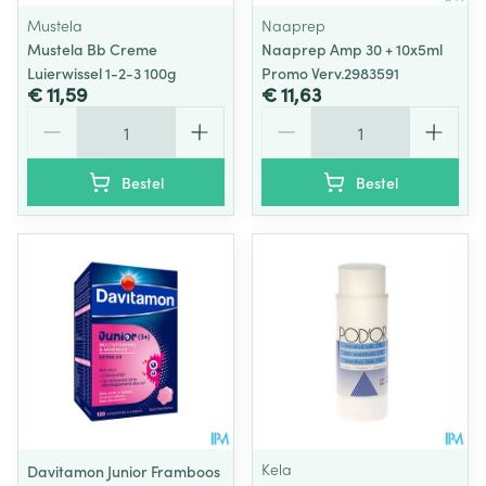
Mustela
Naaprep
Mustela Bb Creme
Naaprep Amp 30 + 10x5ml
Luierwissel 1-2-3 100g
Promo Verv.2983591
€ 11,59
€ 11,63
Aantal
Aantal
Bestel
Bestel
Kela
Davitamon Junior Framboos