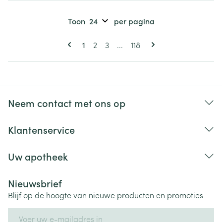
Toon
per pagina
Pagina's
U lees momenteel pagina
Pagina
Pagina
Pagina
1
2
3
...
118
Neem contact met ons op
Klantenservice
Uw apotheek
Nieuwsbrief
Blijf op de hoogte van nieuwe producten en promoties
E-mail adres