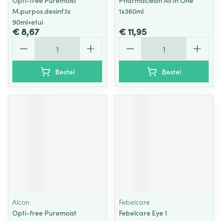
Opti-free Puremoist
Pharmaclean All In One
M.purpos.desinf.1x
1x360ml
90ml+etui
€ 8,67
€ 11,95
Aantal
Aantal
Bestel
Bestel
Alcon
Febelcare
Opti-free Puremoist
Febelcare Eye 1