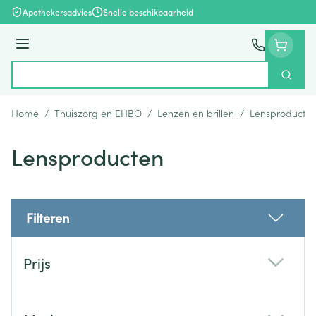
Ga naar de inhoud
Apothekersadvies
Snelle beschikbaarheid
Menu
Zoek
Product, merk, categorie...
Home
/
Thuiszorg en EHBO
/
Lenzen en brillen
/
Lensproducte
Lensproducten
Filteren
Doorgaan naar productlijst
Prijs
filter