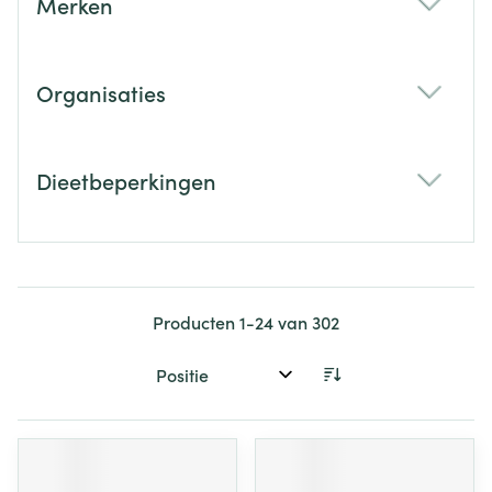
Merken
filter
Organisaties
filter
Dieetbeperkingen
filter
Producten
1
-
24
van
302
Sorteer op: