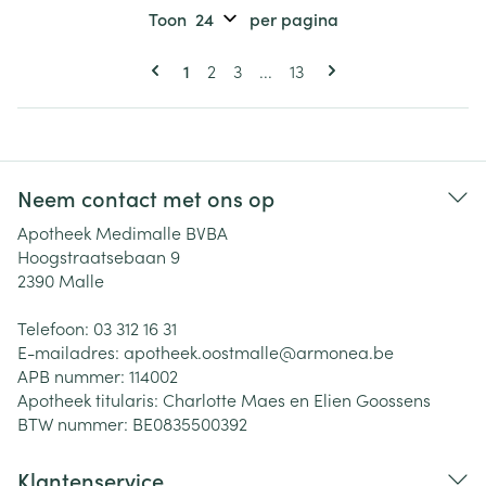
Toon
per pagina
Pagina's
U lees momenteel pagina
Pagina
Pagina
Pagina
1
2
3
...
13
Neem contact met ons op
Apotheek Medimalle BVBA
Hoogstraatsebaan 9
2390
Malle
Telefoon:
03 312 16 31
E-mailadres:
apotheek.oostmalle@
armonea.be
APB nummer:
114002
Apotheek titularis:
Charlotte Maes en Elien Goossens
BTW nummer:
BE0835500392
Klantenservice