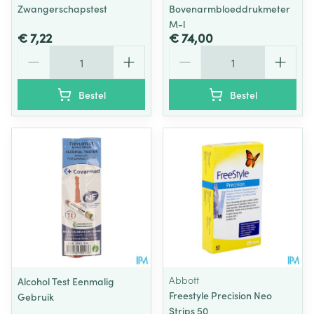
Zwangerschapstest
Bovenarmbloeddrukmeter
M-l
€ 7,22
€ 74,00
Aantal
Aantal
Bestel
Bestel
Abbott
Alcohol Test Eenmalig
Freestyle Precision Neo
Gebruik
Strips 50