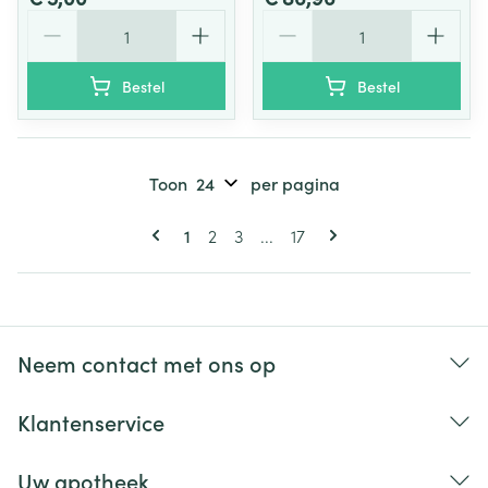
Aantal
Aantal
Bestel
Bestel
Toon
per pagina
Pagina's
U lees momenteel pagina
Pagina
Pagina
Pagina
1
2
3
...
17
Neem contact met ons op
Klantenservice
Uw apotheek