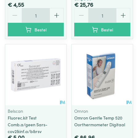
€ 4,55
€ 25,76
Aantal
Aantal
Bestel
Bestel
Belscan
Omron
Fluorec.kit Test
Omron Gentle Temp 520
Comb.a/geen Sars-
Oorthermometer Digitaal
cov2&inf.a/b&rsv
€ 5,00
€ 86,96