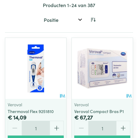
Producten
1
-
24
van
387
Sorteer op:
Veroval
Veroval
Thermoval Flex 9251810
Veroval Compact Bras P1
€ 14,09
€ 67,27
Aantal
Aantal