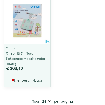
Omron
Omron Bf511t Turq.
Lichaamscompositiemeter
<150kg
€ 263,40
Niet beschikbaar
Toon
per pagina