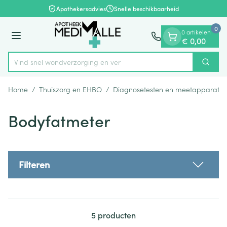
Dia 1 van 1
Ga naar de inhoud
Apothekersadvies
Snelle beschikbaarheid
0
0 artikelen
Menu
€ 0,00
Vind snel wondverzorging
Zoek
Product, merk, categorie...
Home
/
Thuiszorg en EHBO
/
Diagnosetesten en meetapparatuu
Bodyfatmeter
Filteren
5
producten