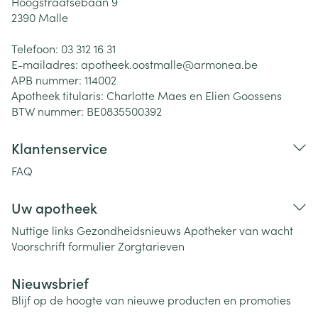
Hoogstraatsebaan 9
2390
Malle
Telefoon:
03 312 16 31
E-mailadres:
apotheek.oostmalle@
armonea.be
APB nummer:
114002
Apotheek titularis:
Charlotte Maes en Elien Goossens
BTW nummer:
BE0835500392
Klantenservice
FAQ
Uw apotheek
Nuttige links
Gezondheidsnieuws
Apotheker van wacht
Voorschrift formulier
Zorgtarieven
Nieuwsbrief
Blijf op de hoogte van nieuwe producten en promoties