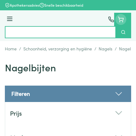
Ga naar de inhoud
Apothekersadvies
Snelle beschikbaarheid
Menu
Zoek
Product, merk, categorie...
Home
/
Schoonheid, verzorging en hygiëne
/
Nagels
/
Nagelbij
Nagelbijten
Filteren
Doorgaan naar productlijst
Prijs
filter