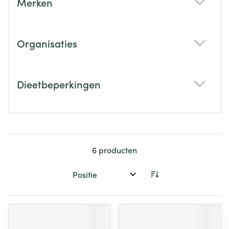
Merken
filter
Organisaties
filter
Dieetbeperkingen
filter
6
producten
Sorteer op: