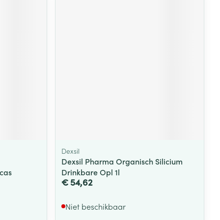
rende
Parfums en
geurproducten
Dexsil
CBD
Dexsil Pharma Organisch Silicium
icas
Drinkbare Opl 1l
€ 54,62
Niet beschikbaar