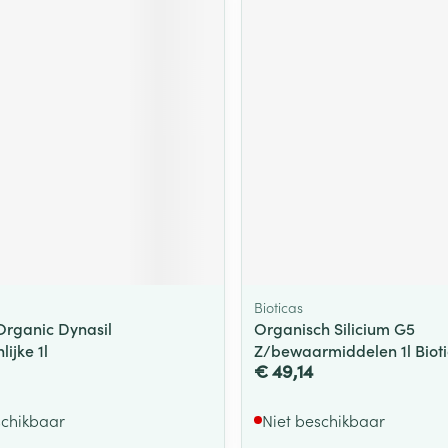
ging
Supplementen
Insectenwe
Mondmaskers
middelen
ssen
 -
id
d
Bioticas
Zelfbruiner
Scheren
 Organic Dynasil
Organisch Silicium G5
ijke 1l
Z/bewaarmiddelen 1l Biot
€ 49,14
schikbaar
Niet beschikbaar