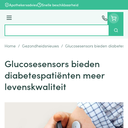
Ga naar de inhoud
Apothekersadvies
Snelle beschikbaarheid
Menu
Zoek
Product, merk, categorie...
Home
/
Gezondheidsnieuws
/
Glucosesensors bieden diabetespa
Glucosesensors bieden
diabetespatiënten meer
levenskwaliteit