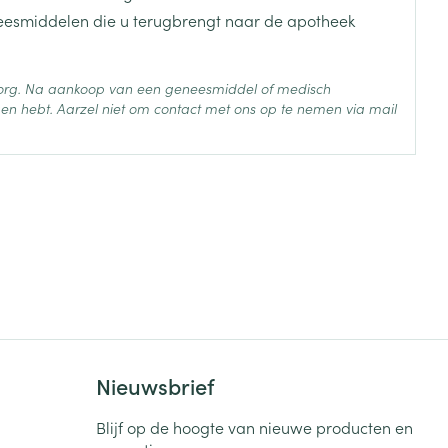
je
Badkamer
neesmiddelen die u terugbrengt naar de apotheek
Bed
ng zon
Doorliggen - decubitis
 zorg. Na aankoop van een geneesmiddel of medisch
en hebt. Aarzel niet om contact met ons op te nemen via mail
Toon meer
ie
Urinewegen
 25°C)
id, spanning
Stoppen met roken
 en intieme
Gezichtsreiniging -
ontschminken
n Orthopedie
Instrumenten
sche
n anticonceptie
Reinigingsmelk, - crème, -
Anti tumor middelen
olie en gel
jn
Tonic - lotion
zorging
Anesthesie
Micellair water
Nieuwsbrief
Specifiek voor de ogen
Blijf op de hoogte van nieuwe producten en
t
ie
Diverse geneesmiddelen
Toon meer