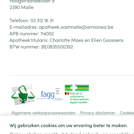
Hoogstraatsebaan 9
2390
Malle
Haar
Telefoon:
03 312 16 31
Gezichtsverzor
E-mailadres:
apotheek.oostmalle@
armonea.be
Pillendozen en
APB nummer:
114002
accessoires
Pigmentstoorni
Apotheek titularis:
Charlotte Maes en Elien Goossens
BTW nummer:
BE0835500392
Gevoelige huid
geïrriteerde hu
Gemengde hui
Doffe huid
Toon meer
Snurken
Algemene verkoopsvoorwaarden
Privacy disclaimer
Cookie
Wij gebruiken cookies om uw ervaring beter te maken.