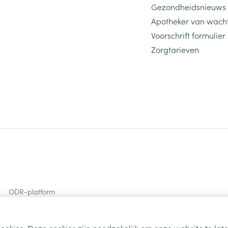
Gezondheidsnieuws
Toon meer
Apotheker van wach
Voorschrift formulier
ging
Supplementen
Insectenwe
Zorgtarieven
Mondmaskers
middelen
ssen
 -
id
d
Zelfbruiner
Scheren
s
ODR-platform