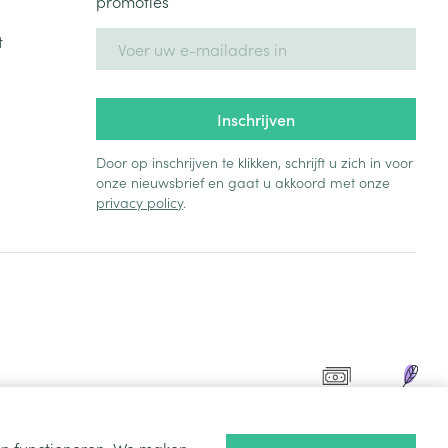
promoties
E-mail adres
t
rende
Parfums en
geurproducten
Inschrijven
Door op inschrijven te klikken, schrijft u zich in voor
onze nieuwsbrief en gaat u akkoord met onze
privacy policy
.
CBD