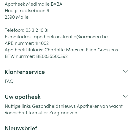
Apotheek Medimalle BVBA
Hoogstraatsebaan 9
2390
Malle
Telefoon:
03 312 16 31
E-mailadres:
apotheek.oostmalle@
armonea.be
APB nummer:
114002
Apotheek titularis:
Charlotte Maes en Elien Goossens
BTW nummer:
BE0835500392
Klantenservice
FAQ
Uw apotheek
Nuttige links
Gezondheidsnieuws
Apotheker van wacht
Voorschrift formulier
Zorgtarieven
Nieuwsbrief