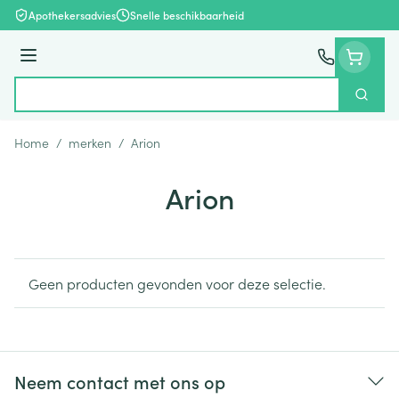
Ga naar de inhoud
Apothekersadvies
Snelle beschikbaarheid
Menu
Zoek
Product, merk, categorie...
Home
/
merken
/
Arion
Arion
Geen producten gevonden voor deze selectie.
Neem contact met ons op