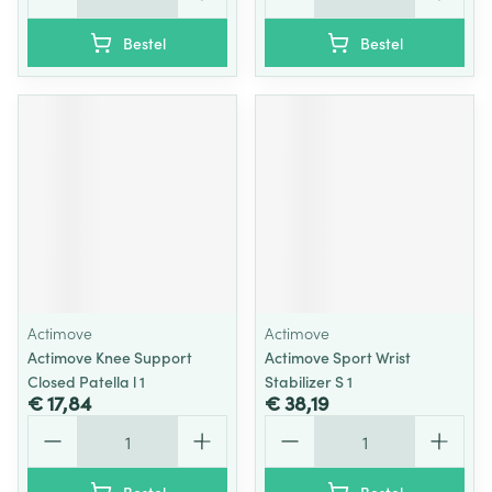
Bestel
Bestel
Actimove
Actimove
Actimove Knee Support
Actimove Sport Wrist
Closed Patella l 1
Stabilizer S 1
€ 17,84
€ 38,19
Aantal
Aantal