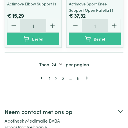
Actimove Elbow Support l 1
Actimove Sport Knee
Support Open Patella l 1
€ 15,29
€ 37,32
Aantal
Aantal
Bestel
Bestel
Toon
per pagina
Pagina's
U lees momenteel pagina
Pagina
Pagina
Pagina
1
2
3
...
6
Neem contact met ons op
Apotheek Medimalle BVBA
Hoogstraatsebaan 9