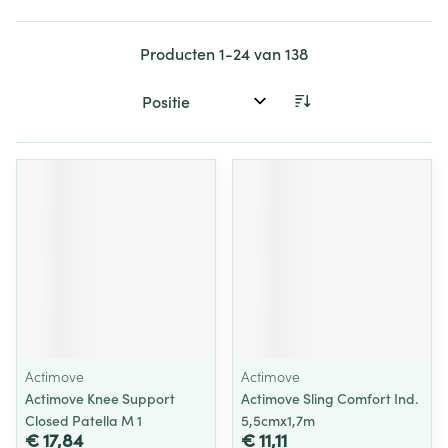
Producten
1
-
24
van
138
Sorteer op:
Actimove
Actimove
Actimove Knee Support
Actimove Sling Comfort Ind.
Closed Patella M 1
5,5cmx1,7m
€ 17,84
€ 11,11