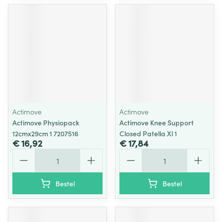
Actimove
Actimove
Actimove Physiopack
Actimove Knee Support
12cmx29cm 1 7207516
Closed Patella Xl 1
€ 16,92
€ 17,84
Aantal
Aantal
Bestel
Bestel