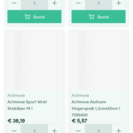
Bestel
Bestel
Actimove
Actimove
Actimove Sport Wrist
Actimove Alufoam
Stabilizer M 1
Vingerspalk 1,3cmx50cm 1
7295600
€ 38,19
€ 5,57
Aantal
Aantal