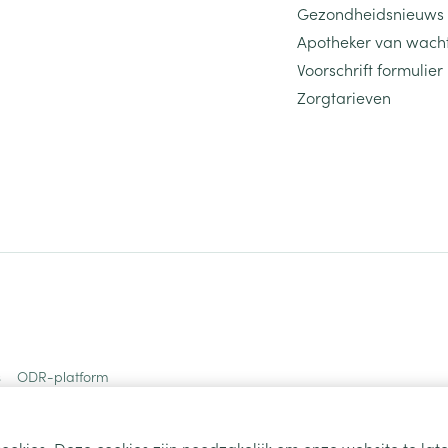
Gezondheidsnieuws
Toon meer
Apotheker van wach
Voorschrift formulier
ging
Supplementen
Insectenwe
Zorgtarieven
Mondmaskers
middelen
ssen
 -
id
d
Zelfbruiner
Scheren
s
ODR-platform