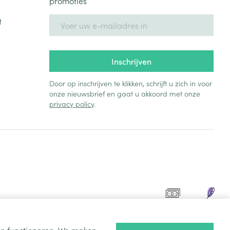
promoties
E-mail adres
t
rende
Parfums en
geurproducten
Inschrijven
Door op inschrijven te klikken, schrijft u zich in voor
onze nieuwsbrief en gaat u akkoord met onze
privacy policy
.
CBD