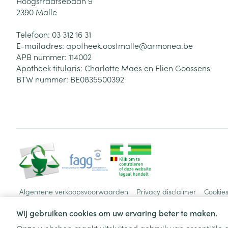
Hoogstraatsebaan 9
2390
Malle
Haar
Telefoon:
03 312 16 31
Gezichtsverzor
E-mailadres:
apotheek.oostmalle@
armonea.be
Pillendozen en
APB nummer:
114002
accessoires
Pigmentstoorni
Apotheek titularis:
Charlotte Maes en Elien Goossens
BTW nummer:
BE0835500392
Gevoelige huid
geïrriteerde hu
Gemengde hui
Doffe huid
Toon meer
Snurken
Algemene verkoopsvoorwaarden
Privacy disclaimer
Cookie
Wij gebruiken cookies om uw ervaring beter te maken.