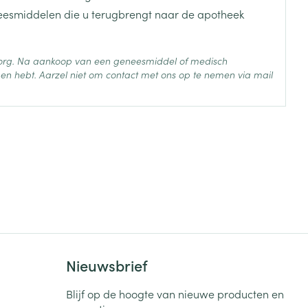
je
Badkamer
neesmiddelen die u terugbrengt naar de apotheek
Bed
ng zon
Doorliggen - decubitis
 zorg. Na aankoop van een geneesmiddel of medisch
en hebt. Aarzel niet om contact met ons op te nemen via mail
Toon meer
ie
Urinewegen
 25°C)
id, spanning
Stoppen met roken
 en intieme
Gezichtsreiniging -
ontschminken
n Orthopedie
Instrumenten
sche
n anticonceptie
Reinigingsmelk, - crème, -
Anti tumor middelen
olie en gel
jn
Tonic - lotion
zorging
Anesthesie
Micellair water
Nieuwsbrief
Specifiek voor de ogen
Blijf op de hoogte van nieuwe producten en
t
ie
Diverse geneesmiddelen
Toon meer