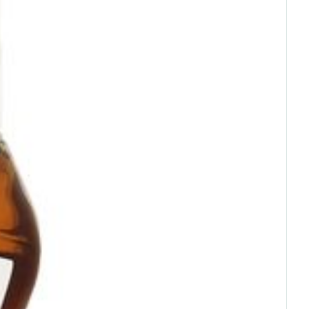
rende
Parfums en
 25°C)
geurproducten
CBD