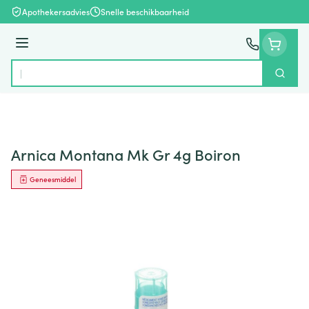
Ga naar de inhoud
Apothekersadvies
Snelle beschikbaarheid
Menu
Zoek
Product, merk, categorie...
Arnica Montana Mk Gr 4g Boiron
Geneesmiddel