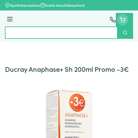
Ga naar de inhoud
Apothekersadvies
Snelle beschikbaarheid
Menu
Zoek
Product, merk, categorie...
Ducray Anaphase+ Sh 200ml Promo -3€