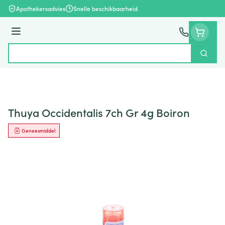
Ga naar de inhoud
Apothekersadvies
Snelle beschikbaarheid
Menu
Zoek
Product, merk, categorie...
Thuya Occidentalis 7ch Gr 4g Boiron
Geneesmiddel