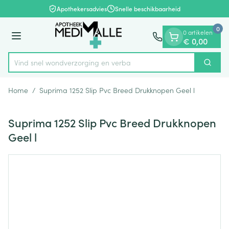
Dia 1 van 1
Ga naar de inhoud
Apothekersadvies
Snelle beschikbaarheid
0
0 artikelen
Menu
€ 0,00
Vind snel wondverzorging
Zoek
Product, merk, categorie...
Home
/
Suprima 1252 Slip Pvc Breed Drukknopen Geel l
Suprima 1252 Slip Pvc Breed Drukknopen
Geel l