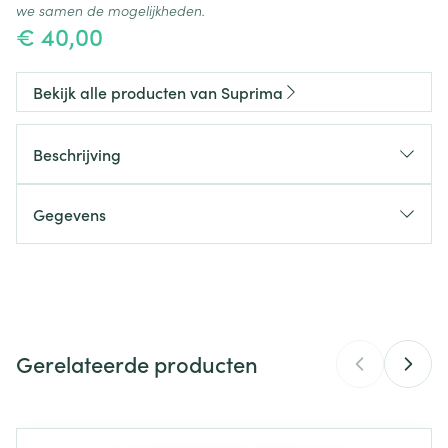
we samen de mogelijkheden.
€ 40,00
Bekijk alle producten van Suprima
Beschrijving
Gegevens
CNK
2499234
Organisaties
Bota
Gerelateerde producten
Merken
Suprima
Breedte
192 mm
Navigeren door de elementen van de carrousel is mogelijk m
Druk om carrousel over te slaan
Druk op om naar carrouselnavigatie te gaan