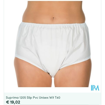
Lengte
100 mm
Diepte
53 mm
Behoud
Kamertemperatuur (15°C - 25°C)
Suprima 1205 Slip Pvc Unisex Wit T40
€ 19,02