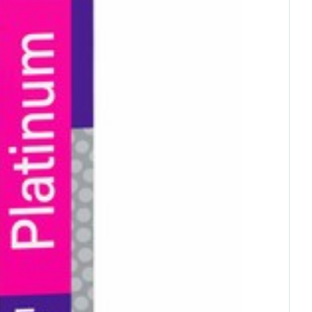
 25°C)
rende
Parfums en
geurproducten
CBD