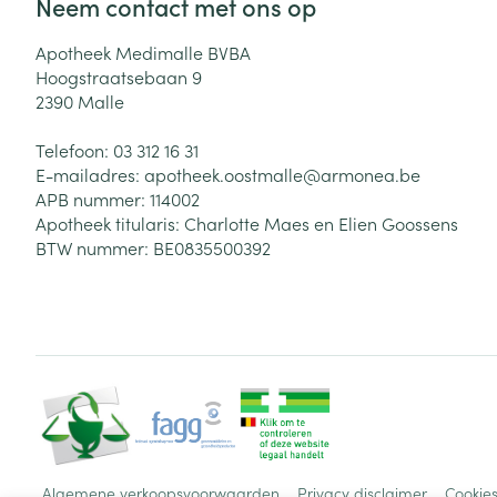
Neem contact met ons op
Apotheek Medimalle BVBA
Hoogstraatsebaan 9
2390
Malle
Telefoon:
03 312 16 31
E-mailadres:
apotheek.oostmalle@
armonea.be
APB nummer:
114002
Apotheek titularis:
Charlotte Maes en Elien Goossens
BTW nummer:
BE0835500392
Algemene verkoopsvoorwaarden
Privacy disclaimer
Cookie