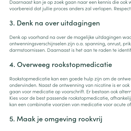
Daarnaast kan je op zoek gaan naar een kennis die ook 
voorbereid dat jullie proces anders zal verlopen. Respe
Zuurstof
Eelt
Eksteroog - lik
3. Denk na over uitdagingen
Ademhalingsste
Toon meer
Denk op voorhand na over de mogelijke uitdagingen waarm
ontwenningsverschijnselen zijn o.a. spanning, onrust, p
Spieren en gew
darmstoornissen. Daarnaast is het aan te raden te identif
Specifiek voor
Naalden en spu
4. Overweeg rookstopmedicatie
Lichaamsverzo
Infecties
Spuiten
Deodorant
Rookstopmedicatie kan een goede hulp zijn om de ontwenn
Oplossing voor 
ondervinden. Naast de ontwenning van nicotine is er ook 
Gezichtsverzor
gaan voor medicatie op voorschrift. Er bestaan ook alterna
Naalden
Luizen
Kies voor de best passende rookstopmedicatie, afhankelijk
Naalden voor i
kan een combinatie voorzien van medicatie voor acute o
pennaalden
Diagnostica
5. Maak je omgeving rookvrij
Toon meer