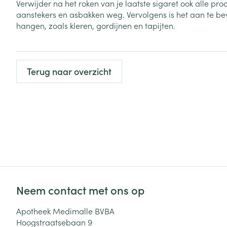
Verwijder na het roken van je laatste sigaret ook alle p
Haar
aanstekers en asbakken weg. Vervolgens is het aan te bev
Gezichtsverzor
hangen, zoals kleren, gordijnen en tapijten.
Pillendozen en
accessoires
Pigmentstoorni
Gevoelige huid
geïrriteerde hu
Terug naar overzicht
Gemengde hui
Doffe huid
Toon meer
Snurken
Neem contact met ons op
Apotheek Medimalle BVBA
Hoogstraatsebaan 9