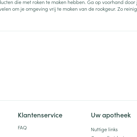
roducten die met roken te maken hebben. Ga op voorhand door j
elen om je omgeving vrij te maken van de rookgeur. Zo reinig j
ging
Supplementen
Insectenwe
Mondmaskers
middelen
ssen
 -
id
d
Zelfbruiner
Scheren
Klantenservice
Uw apotheek
FAQ
Nuttige links