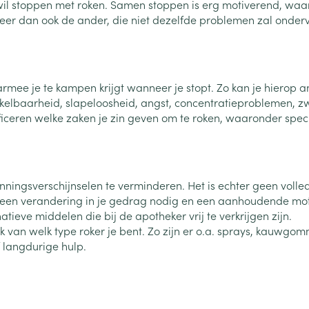
wil stoppen met roken. Samen stoppen is erg motiverend, waar
Nagelbijten
Overige diabetes
Zonnebank
Accessoires
cteer dan ook de ander, die niet dezelfde problemen zal onder
producten
Nagelversterkend
Voorbereidi
doorn
Naalden voor
Toon meer
Toon meer
lsel
Hormonaal stelsel
Gynaecolog
insulinespuiten
Toon meer
ee je te kampen krijgt wanneer je stopt. Zo kan je hierop an
rikkelbaarheid, slapeloosheid, angst, concentratieproblemen,
richten
Zenuwstelsel
Slapelooshe
iceren welke zaken je zin geven om te roken, waaronder specif
en stress
 mannen
Make-up
Seksualiteit
hygiene
iten
Sondes, baxters en
Bandages e
rging
Make-up penselen en
catheters
- orthopedi
Condooms e
Immuniteit
verbanden
Allergie
gebruiksvoorwerpen
Sondes
ingsverschijnselen te verminderen. Het is echter geen volledi
Intiem welzi
injectie
Eyeliner - oogpotlood
Buik
een verandering in je gedrag nodig en een aanhoudende motiva
ging
Accessoires voor sondes
tieve middelen die bij de apotheker vrij te verkrijgen zijn.
Intieme ver
Mascara
Acne
Oor
Arm
 van welk type roker je bent. Zo zijn er o.a. sprays, kauwgomme
Baxters
Massage
nsulinepen -
Oogschaduw
Elleboog
f langdurige hulp.
Catheters
Toon meer
Toon meer
Enkel en voe
Afslanken
Homeopath
Toon meer