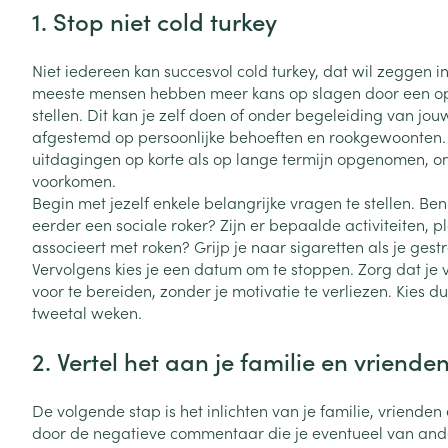
Toon meer
Toon meer
1. Stop niet cold turkey
Vitaliteit 50+
Toon submenu voor Vitaliteit 5
Thuiszorg
Plantaardige o
Nagels en hoe
Niet iedereen kan succesvol cold turkey, dat wil zeggen i
Natuur geneeskunde
Mond
Huid
meeste mensen hebben meer kans op slagen door een o
Toon submenu voor Natuur ge
Batterijen
stellen. Dit kan je zelf doen of onder begeleiding van jou
Droge mond
Ontsmetten en
Thuiszorg en EHBO
afgestemd op persoonlijke behoeften en rookgewoonten. I
Toebehoren
Spijsvertering
desinfecteren
Toon submenu voor Thuiszorg
uitdagingen op korte als op lange termijn opgenomen, o
Elektrische tan
Steriel materia
voorkomen.
Schimmels
Dieren en insecten
Interdentaal - f
Begin met jezelf enkele belangrijke vragen te stellen. Ben
Toon submenu voor Dieren en 
Vacht, huid of 
Koortsblaasjes 
eerder een sociale roker? Zijn er bepaalde activiteiten, p
Kunstgebit
Geneesmiddelen
associeert met roken? Grijp je naar sigaretten als je gest
Jeuk
Toon meer
Toon submenu voor Geneesmi
Vervolgens kies je een datum om te stoppen. Zorg dat je 
voor te bereiden, zonder je motivatie te verliezen. Kies 
tweetal weken.
Voeten en ben
Aerosoltherapi
2. Vertel het aan je familie en vriende
zuurstof
Zware benen
Droge voeten, e
Aerosol toestel
De volgende stap is het inlichten van je familie, vriende
kloven
Tabletten
door de negatieve commentaar die je eventueel van andere 
Aerosol access
Blaren
Creme, gel en 