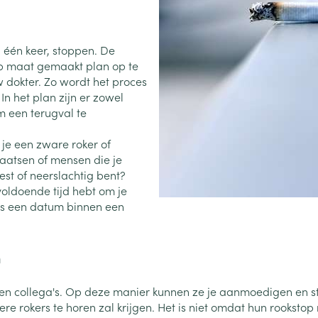
Toon meer
0+ categorie
Wondzorg
EHBO
lie
ven
Homeopathie
Spieren en gewrichten
Gemoed en 
n één keer, stoppen. De
Neus
Ogen
Ogen
Neus
p maat gemaakt plan op te
neeskunde categorie
Vilt
Podologie
w dokter. Zo wordt het proces
Spray
Ooginfecties
Oogspoelin
Tabletten
n het plan zijn er zowel
Handschoenen
Cold - Hot t
Oren
Ogen
 en EHBO categorie
m een terugval te
denborstels
Anti allergische en anti
Oogdruppe
warm/koud
Neussprays 
al
Wondhelend
inflammatoire middelen
los
Creme - gel
Verbanddo
 je een zware roker of
Brandwonden
insecten categorie
pluimen
Accessoires
- antiviraal
Ontzwellende middelen
laatsen of mensen die je
Droge ogen
Medische h
Toon meer
rest of neerslachtig bent?
Glaucoom
Toon meer
ddelen categorie
voldoende tijd hebt om je
Toon meer
dus een datum binnen een
en
e en
Nagels
Diabetes
Zonnebesch
Stoma
n
Hart- en bloedvaten
Bloedverdun
elt en
Nagellak
Bloedglucosemeter
Aftersun
Stomazakje
stolling
len
n en collega's. Op deze manier kunnen ze je aanmoedigen en st
Kalk- en schimmelnagels
Teststrips en naalden
Lippen
Stomaplaat
rokers te horen zal krijgen. Het is niet omdat hun rookstop ni
oires
spray