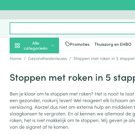
Ga naar de inhoud
Product, merk, categorie...
Alle
Promoties
Thuiszorg en EHBO
categorieën
Home
/
Gezondheidsnieuws
/
Stoppen met roken in 5 stappe
Promoties
Stoppen met roken in 5 stap
Schoonheid, verzorging
Haar en Hoofd
Afslanken
Zwangerschap
Geheugen
Aromatherapie
Lenzen en brill
Insecten
Maag darm ste
en hygiëne
Toon submenu voor Schoonheid
Kammen - ont
Maaltijdverva
Zwangerschaps
Verstuiver
Lensproducten
Verzorging ins
Maagzuur
Ben je klaar om te stoppen met roken? Het is nooit te laa
Dieet, voeding en
Seksualiteit
Beschadigd ha
Eetlustremmer
Borstvoeding
Essentiële oliën
Brillen
Anti insecten
Lever, galblaas
een gezonder, rookvrij leven! Wel reageert elk lichaam a
vitamines
hoofdirritatie
pancreas
Toon submenu voor Dieet, voe
verslaving. Aarzel dus niet om externe hulp en middelen 
Platte buik
Lichaamsverzo
Complex - com
Teken tang of p
slaagkansen te vergroten. En al kennen we allemaal de g
Styling - spray 
Braken
Vetverbranders
Vitamines en 
Zwangerschap en
Zware benen
roken, het is niet makkelijk om te stoppen. Wij geven je a
kinderen
Verzorging
Laxeermiddele
van de sigaret af te komen.
Toon submenu voor Zwangersc
Toon meer
Toon meer
Oligo-element
Honden