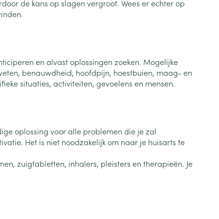
door de kans op slagen vergroot. Wees er echter op
Bed
vinden.
ng zon
Doorliggen - decubitis
Toon meer
ie
Urinewegen
ticiperen en alvast oplossingen zoeken. Mogelijke
 zweten, benauwdheid, hoofdpijn, hoestbuien, maag- en
id, spanning
Stoppen met roken
ieke situaties, activiteiten, gevoelens en mensen.
 en intieme
Gezichtsreiniging -
ontschminken
n Orthopedie
Instrumenten
sche
n anticonceptie
Reinigingsmelk, - crème, -
Anti tumor middelen
olie en gel
ge oplossing voor alle problemen die je zal
jn
tie. Het is niet noodzakelijk om naar je huisarts te
Tonic - lotion
zorging
Anesthesie
n, zuigtabletten, inhalers, pleisters en therapieën. Je
Micellair water
Specifiek voor de ogen
t
ie
Diverse geneesmiddelen
Toon meer