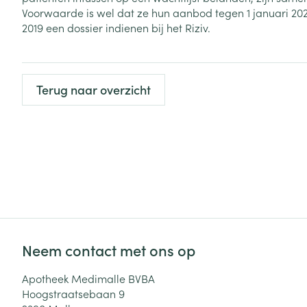
Voorwaarde is wel dat ze hun aanbod tegen 1 januari 20
Zuurstof
Eelt
2019 een dossier indienen bij het Riziv.
Eksteroog - lik
Ademhalingsste
Toon meer
Terug naar overzicht
Spieren en gew
Specifiek voor
Naalden en spu
Lichaamsverzo
Infecties
Spuiten
Deodorant
Oplossing voor 
Gezichtsverzor
Naalden
Luizen
Naalden voor i
Neem contact met ons op
pennaalden
Diagnostica
Toon meer
Apotheek Medimalle BVBA
Hoogstraatsebaan 9