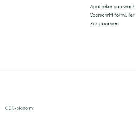
Apotheker van wach
ging
Supplementen
Insectenwe
Voorschrift formulier
Mondmaskers
middelen
Zorgtarieven
ssen
 -
id
d
Zelfbruiner
Scheren
s
ODR-platform