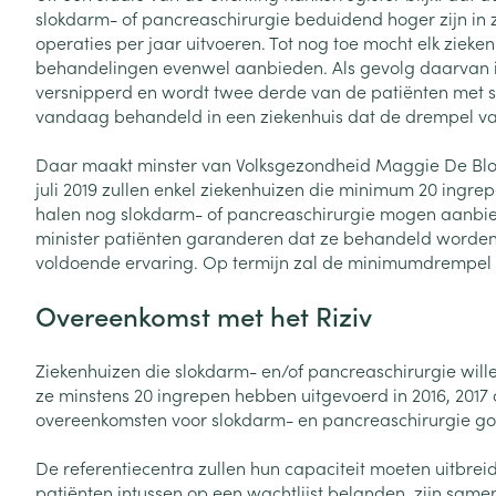
Toon meer
Toon meer
slokdarm- of pancreaschirurgie beduidend hoger zijn in 
Vitaliteit 50+
operaties per jaar uitvoeren. Tot nog toe mocht elk zieke
Toon submenu voor Vitaliteit 5
behandelingen evenwel aanbieden. Als gevolg daarvan 
Thuiszorg
Plantaardige o
Nagels en hoe
Natuur geneeskunde
versnipperd en wordt twee derde van de patiënten met 
Mond
Huid
Toon submenu voor Natuur ge
vandaag behandeld in een ziekenhuis dat de drempel van
Batterijen
Droge mond
Ontsmetten en
Thuiszorg en EHBO
Toebehoren
Spijsvertering
Daar maakt minster van Volksgezondheid Maggie De Bloc
desinfecteren
Toon submenu voor Thuiszorg
Elektrische tan
juli 2019 zullen enkel ziekenhuizen die minimum 20 ingre
Steriel materia
Schimmels
Dieren en insecten
halen nog slokdarm- of pancreaschirurgie mogen aanbie
Interdentaal - f
Toon submenu voor Dieren en 
Vacht, huid of 
minister patiënten garanderen dat ze behandeld worde
Koortsblaasjes 
Kunstgebit
voldoende ervaring. Op termijn zal de minimumdrempel v
Geneesmiddelen
Jeuk
Toon meer
Toon submenu voor Geneesmi
Overeenkomst met het Riziv
Ziekenhuizen die slokdarm- en/of pancreaschirurgie will
Voeten en ben
Aerosoltherapi
ze minstens 20 ingrepen hebben uitgevoerd in 2016, 2017 
zuurstof
Zware benen
overeenkomsten voor slokdarm- en pancreaschirurgie go
Droge voeten, e
Aerosol toestel
kloven
Tabletten
De referentiecentra zullen hun capaciteit moeten uitbr
Aerosol access
patiënten intussen op een wachtlijst belanden, zijn sam
Blaren
Creme, gel en 