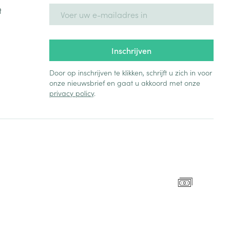
E-mail adres
t
rende
Parfums en
geurproducten
Inschrijven
Door op inschrijven te klikken, schrijft u zich in voor
onze nieuwsbrief en gaat u akkoord met onze
privacy policy
.
CBD