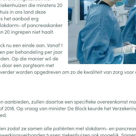
Toon meer
ziekenhuizen die minstens 20
nhuis in ons land deze
0+ categorie
is het aanbod erg
Wondzorg
EHBO
lie
ven
Homeopathie
Spieren en gewrichten
Gemoed en 
slokdarm- of pancreaskanker
Neus
Ogen
Ogen
Neus
neeskunde categorie
 20 ingrepen niet haalt.
Vilt
Podologie
Spray
Ooginfecties
Oogspoelin
Tabletten
Handschoenen
Cold - Hot t
Oren
Ogen
k nu een einde aan. Vanaf 1
 en EHBO categorie
denborstels
Anti allergische en anti
Oogdruppe
warm/koud
Neussprays 
pen per behandeling per jaar
al
Wondhelend
inflammatoire middelen
den. Op die manier wil de
los
Creme - gel
Verbanddo
Brandwonden
insecten categorie
pluimen
Accessoires
n door een zorgteam met
- antiviraal
Ontzwellende middelen
Droge ogen
Medische h
erder worden opgedreven om zo de kwaliteit van zorg voor d
Toon meer
Glaucoom
Toon meer
ddelen categorie
Toon meer
en aanbieden, zullen daartoe een specifieke overeenkomst moe
en
e en
Nagels
Diabetes
Zonnebesch
Stoma
of 2018. Op vraag van minister De Block keurde het Verzekeri
Hart- en bloedvaten
Bloedverdun
ed.
elt en
Nagellak
Bloedglucosemeter
Aftersun
Stomazakje
stolling
len
eiden zodat ze samen alle patiënten met slokdarm- en pancre
Kalk- en schimmelnagels
Teststrips en naalden
Lippen
Stomaplaat
oires
enwerkingsverbanden tussen ziekenhuizen ook mogelijk. Samen
spray