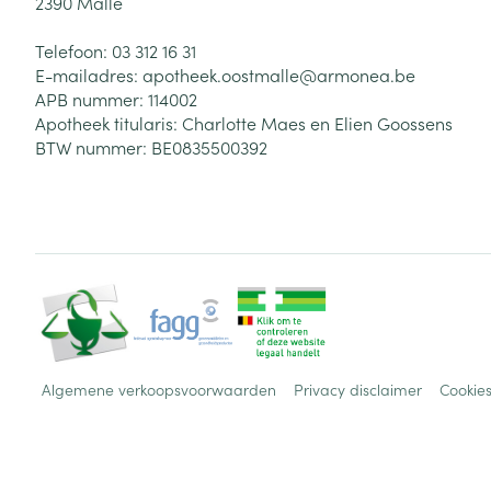
2390
Malle
Haar
Gezichtsverzor
Telefoon:
03 312 16 31
Pillendozen en
E-mailadres:
apotheek.oostmalle@
armonea.be
accessoires
Pigmentstoorni
APB nummer:
114002
Apotheek titularis:
Charlotte Maes en Elien Goossens
Gevoelige huid
BTW nummer:
BE0835500392
geïrriteerde hu
Gemengde hui
Doffe huid
Toon meer
Snurken
Algemene verkoopsvoorwaarden
Privacy disclaimer
Cookie