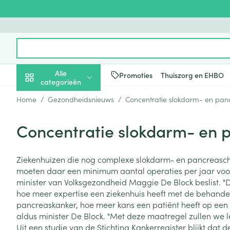
Ga naar de inhoud
Product, merk, categorie...
Alle
Promoties
Thuiszorg en EHBO
categorieën
Home
/
Gezondheidsnieuws
/
Concentratie slokdarm- en panc
Promoties
Concentratie slokdarm- en p
Schoonheid, verzorging
Haar en Hoofd
Afslanken
Zwangerschap
Geheugen
Aromatherapie
Lenzen en brill
Insecten
Maag darm ste
en hygiëne
Toon submenu voor Schoonheid
Kammen - ont
Maaltijdverva
Zwangerschaps
Verstuiver
Lensproducten
Verzorging ins
Maagzuur
Ziekenhuizen die nog complexe slokdarm- en pancreaschi
Dieet, voeding en
Seksualiteit
Beschadigd ha
Eetlustremmer
Borstvoeding
Essentiële oliën
Brillen
Anti insecten
Lever, galblaas
moeten daar een minimum aantal operaties per jaar voor
vitamines
hoofdirritatie
pancreas
Toon submenu voor Dieet, voe
minister van Volksgezondheid Maggie De Block beslist. "D
Platte buik
Lichaamsverzo
Complex - com
Teken tang of p
hoe meer expertise een ziekenhuis heeft met de behande
Styling - spray 
Braken
Vetverbranders
Vitamines en 
Zwangerschap en
Zware benen
pancreaskanker, hoe meer kans een patiënt heeft op een 
kinderen
Verzorging
Laxeermiddele
aldus minister De Block. "Met deze maatregel zullen we l
Toon submenu voor Zwangersc
Toon meer
Toon meer
Uit een studie van de Stichting Kankerregister blijkt dat
Oligo-element
Honden