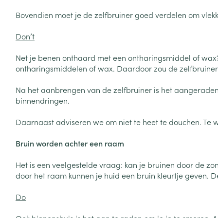
Aerosol access
Blaren
Creme, gel en 
Bovendien moet je de zelfbruiner goed verdelen om vlekken
Zuurstof
Eelt
Don’t
Eksteroog - lik
Ademhalingsste
Toon meer
Net je benen onthaard met een ontharingsmiddel of wax?
ontharingsmiddelen of wax. Daardoor zou de zelfbruiner
Spieren en gew
Na het aanbrengen van de zelfbruiner is het aangeraden
Specifiek voor
binnendringen.
Naalden en spu
Lichaamsverzo
Daarnaast adviseren we om niet te heet te douchen. Te 
Infecties
Spuiten
Deodorant
Oplossing voor 
Bruin worden achter een raam
Gezichtsverzor
Naalden
Luizen
Het is een veelgestelde vraag: kan je bruinen door de zo
door het raam kunnen je huid een bruin kleurtje geven. De
Naalden voor i
pennaalden
Diagnostica
Do
Toon meer