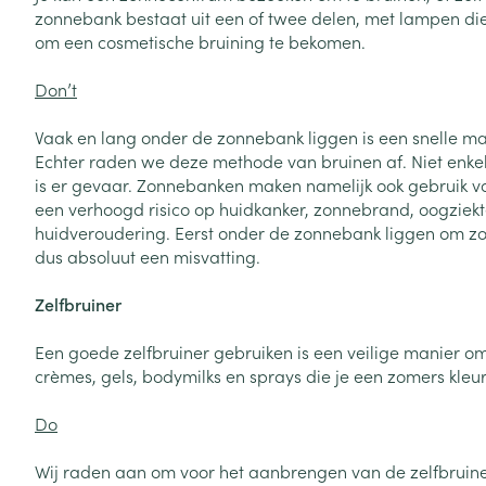
Oligo-element
Honden
Toon meer
Toon meer
zonnebank bestaat uit een of twee delen, met lampen die 
Vitaliteit 50+
om een cosmetische bruining te bekomen.
Toon submenu voor Vitaliteit 5
Thuiszorg
Plantaardige o
Nagels en hoe
Don’t
Natuur geneeskunde
Mond
Huid
Toon submenu voor Natuur ge
Batterijen
Vaak en lang onder de zonnebank liggen is een snelle man
Droge mond
Ontsmetten en
Thuiszorg en EHBO
Echter raden we deze methode van bruinen af. Niet enkel 
Toebehoren
Spijsvertering
desinfecteren
Toon submenu voor Thuiszorg
is er gevaar. Zonnebanken maken namelijk ook gebruik va
Elektrische tan
Steriel materia
een verhoogd risico op huidkanker, zonnebrand, oogziekt
Schimmels
Dieren en insecten
Interdentaal - f
huidveroudering. Eerst onder de zonnebank liggen om z
Toon submenu voor Dieren en 
Vacht, huid of 
Koortsblaasjes 
dus absoluut een misvatting.
Kunstgebit
Geneesmiddelen
Jeuk
Toon meer
Toon submenu voor Geneesmi
Zelfbruiner
Een goede zelfbruiner gebruiken is een veilige manier o
crèmes, gels, bodymilks en sprays die je een zomers kleu
Voeten en ben
Aerosoltherapi
zuurstof
Zware benen
Do
Droge voeten, e
Aerosol toestel
kloven
Tabletten
Wij raden aan om voor het aanbrengen van de zelfbruiner 