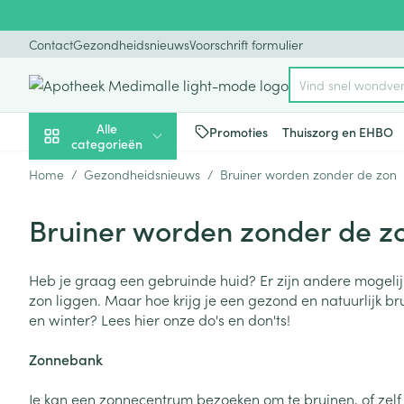
Ga naar de inhoud
Dia 1 van 1
Contact
Gezondheidsnieuws
Voorschrift formulier
Vind snel wondve
Product, merk, cat
Alle
Promoties
Thuiszorg en EHBO
categorieën
Home
/
Gezondheidsnieuws
/
Bruiner worden zonder de zon
Promoties
Bruiner worden zonder de z
Schoonheid, verzorging
Haar en Hoofd
Afslanken
Zwangerschap
Geheugen
Aromatherapie
Lenzen en brill
Insecten
Maag darm ste
en hygiëne
Toon submenu voor Schoonheid
Kammen - ont
Maaltijdverva
Zwangerschaps
Verstuiver
Lensproducten
Verzorging ins
Maagzuur
Heb je graag een gebruinde huid? Er zijn andere mogeli
zon liggen. Maar hoe krijg je een gezond en natuurlijk bru
Dieet, voeding en
Seksualiteit
Beschadigd ha
Eetlustremmer
Borstvoeding
Essentiële oliën
Brillen
Anti insecten
Lever, galblaas
vitamines
en winter? Lees hier onze do's en don'ts!
hoofdirritatie
pancreas
Toon submenu voor Dieet, voe
Platte buik
Lichaamsverzo
Complex - com
Teken tang of p
Styling - spray 
Braken
Zonnebank
Vetverbranders
Vitamines en 
Zwangerschap en
Zware benen
kinderen
Verzorging
Laxeermiddele
Toon submenu voor Zwangersc
Toon meer
Toon meer
Je kan een zonnecentrum bezoeken om te bruinen, of zel