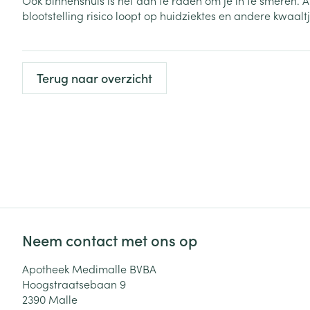
Ook binnenshuis is het aan te raden om je in te smeren. A
blootstelling risico loopt op huidziektes en andere kwaaltj
Haar
Gezichtsverzor
Pillendozen en
accessoires
Pigmentstoorni
Terug naar overzicht
Gevoelige huid
geïrriteerde hu
Gemengde hui
Doffe huid
Toon meer
Snurken
Neem contact met ons op
Apotheek Medimalle BVBA
Hoogstraatsebaan 9
2390
Malle