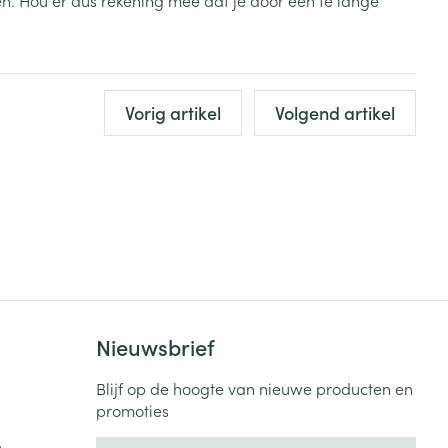
den. Hou er dus rekening mee dat je door een te lange
rende
Parfums en
geurproducten
Vorig artikel
Volgend artikel
CBD
Nieuwsbrief
Blijf op de hoogte van nieuwe producten en
promoties
E-mail adres