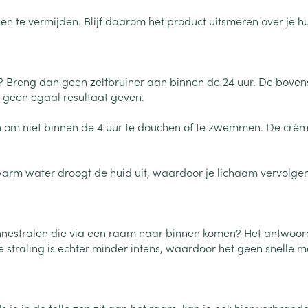
oires
spray
Nagelbijten
Overige diabetes
Zonnebank
Accessoires
 te vermijden. Blijf daarom het product uitsmeren over je huid
producten
Nagelversterkend
Voorbereidi
doorn
Naalden voor
Toon meer
Toon meer
lsel
Hormonaal stelsel
Gynaecolog
insulinespuiten
 Breng dan geen zelfbruiner aan binnen de 24 uur. De bovens
Toon meer
 geen egaal resultaat geven.
richten
Zenuwstelsel
Slapelooshe
 om niet binnen de 4 uur te douchen of te zwemmen. De crèm
en stress
 mannen
Make-up
Seksualiteit
hygiene
iten
Sondes, baxters en
Bandages e
rging
Make-up penselen en
catheters
- orthopedi
warm water droogt de huid uit, waardoor je lichaam vervolge
Condooms e
Immuniteit
verbanden
Allergie
gebruiksvoorwerpen
Sondes
Intiem welzi
injectie
Eyeliner - oogpotlood
Buik
ging
Accessoires voor sondes
Intieme ver
Mascara
Acne
Oor
Arm
nnestralen die via een raam naar binnen komen? Het antwoord i
Baxters
Massage
 straling is echter minder intens, waardoor het geen snelle m
nsulinepen -
Oogschaduw
Elleboog
Catheters
Toon meer
Toon meer
Enkel en voe
Afslanken
Homeopath
Toon meer