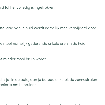
Bed
 tot het volledig is ingetrokken.
ng zon
Doorliggen - decubitis
Toon meer
ie
Urinewegen
te laag van je huid wordt namelijk mee verwijderd door
id, spanning
Stoppen met roken
e moet namelijk gedurende enkele uren in de huid
 en intieme
Gezichtsreiniging -
ontschminken
n Orthopedie
Instrumenten
sche
ns minder mooi bruin wordt.
n anticonceptie
Reinigingsmelk, - crème, -
Anti tumor middelen
olie en gel
jn
Tonic - lotion
zorging
Anesthesie
s ja! In de auto, aan je bureau of zetel, de zonnestralen
Micellair water
anier is om te bruinen.
Specifiek voor de ogen
t
ie
Diverse geneesmiddelen
Toon meer