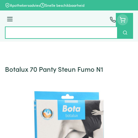
Ga naar de inhoud
Apothekersadvies
Snelle beschikbaarheid
Menu
Zoek
Product, merk, categorie...
Botalux 70 Panty Steun Fumo N1