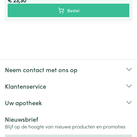
€ 23,30
Niet wringen, eventueel in een handdoek rollen.
Bestel
Laten drogen op kamertemperatuur, verwijderd van
een warmtebron en niet in de zon.
Bewaren op een droge plaats, afgesloten van het
licht.
Niet samen gebruiken met crème, olie of zalf.
Bij onvakkundig gebruik en eigenmachtig
aangebrachte veranderingen vervalt elke
Neem contact met ons op
aansprakelijkheid.
Klantenservice
Uw apotheek
Nieuwsbrief
Blijf op de hoogte van nieuwe producten en promoties