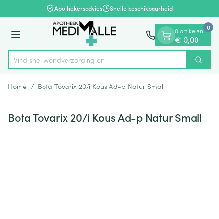
Dia 1 van 1
Ga naar de inhoud
Apothekersadvies
Snelle beschikbaarheid
0
0 artikelen
Menu
€ 0,00
Vind snel wondverzo
Zoek
Product, merk, categorie...
Home
/
Bota Tovarix 20/i Kous Ad-p Natur Small
Bota Tovarix 20/i Kous Ad-p Natur Small