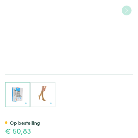
View larger image
View larger image
Bota Tovarix 20/i Kous Ad-p N
Op bestelling
€ 50,83