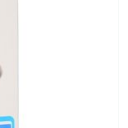
rende
Parfums en
geurproducten
CBD