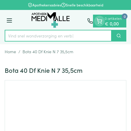
Dia 1 van 1
Ga naar de inhoud
Apothekersadvies
Snelle beschikbaarheid
0
0 artikelen
Menu
€ 0,00
Vind snel wondverzorging
Zoek
Product, merk, categorie...
Home
/
Bota 40 Df Knie N 7 35,5cm
Bota 40 Df Knie N 7 35,5cm