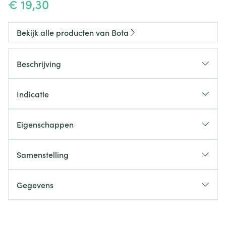
€ 19,30
Bekijk alle producten van Bota
Beschrijving
Indicatie
Eigenschappen
Anatomische pasvorm voor de bredere bovenknie
Zeer stevig, huidvriendelijk gebreid materiaal
Samenstelling
Verfijnde uitvoering, optimaal draagcomfort
Met naad
Gegevens
CNK
1046457