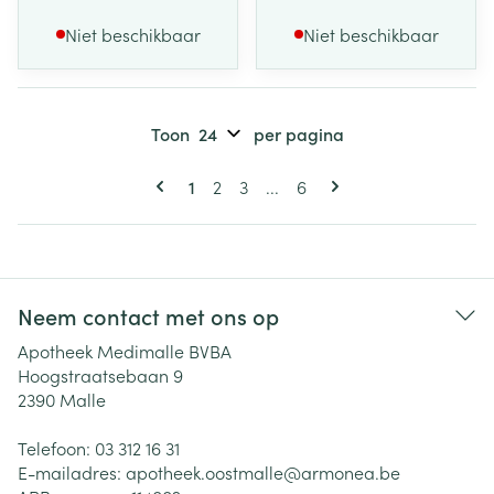
Niet beschikbaar
Niet beschikbaar
Toon
per pagina
Pagina's
U lees momenteel pagina
Pagina
Pagina
Pagina
1
2
3
...
6
Neem contact met ons op
Apotheek Medimalle BVBA
Hoogstraatsebaan 9
2390
Malle
Telefoon:
03 312 16 31
E-mailadres:
apotheek.oostmalle@
armonea.be