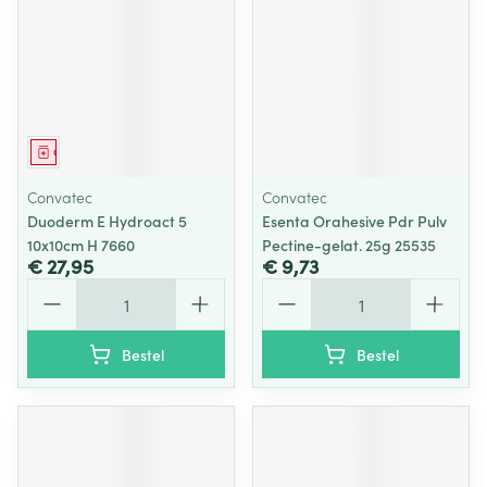
Geneesmiddel
Convatec
Convatec
Duoderm E Hydroact 5
Esenta Orahesive Pdr Pulv
10x10cm H 7660
Pectine-gelat. 25g 25535
€ 27,95
€ 9,73
Aantal
Aantal
Bestel
Bestel