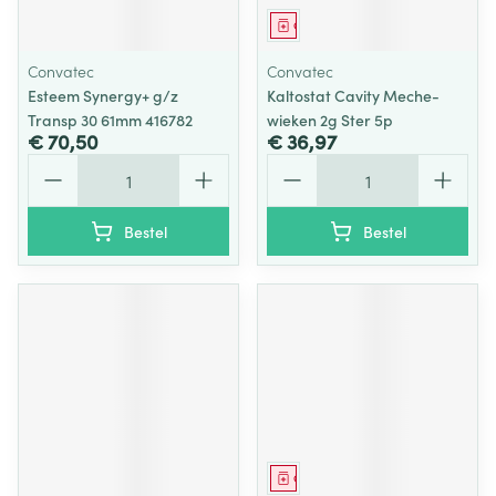
Geneesmiddel
Convatec
Convatec
Esteem Synergy+ g/z
Kaltostat Cavity Meche-
Transp 30 61mm 416782
wieken 2g Ster 5p
€ 70,50
€ 36,97
Aantal
Aantal
Bestel
Bestel
Geneesmiddel