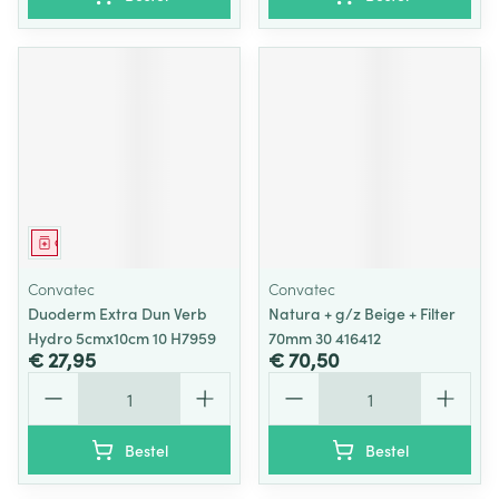
Geneesmiddel
Convatec
Convatec
Duoderm Extra Dun Verb
Natura + g/z Beige + Filter
Hydro 5cmx10cm 10 H7959
70mm 30 416412
€ 27,95
€ 70,50
Aantal
Aantal
Bestel
Bestel