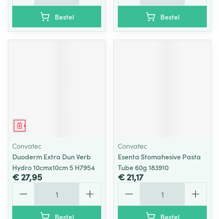
Bestel
Bestel
Geneesmiddel
Convatec
Convatec
Duoderm Extra Dun Verb
Esenta Stomahesive Pasta
Hydro 10cmx10cm 5 H7954
Tube 60g 183910
€ 27,95
€ 21,17
Aantal
Aantal
Bestel
Bestel