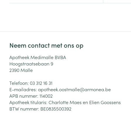
Aerosol toestel
kloven
Tabletten
Aerosol access
Blaren
Creme, gel en 
Zuurstof
Eelt
Eksteroog - lik
Ademhalingsste
Toon meer
Neem contact met ons op
Apotheek Medimalle BVBA
Spieren en gew
Hoogstraatsebaan 9
Specifiek voor
2390
Malle
Naalden en spu
Lichaamsverzo
Telefoon:
03 312 16 31
Infecties
Spuiten
Deodorant
E-mailadres:
apotheek.oostmalle@
armonea.be
Oplossing voor 
APB nummer:
114002
Gezichtsverzor
Apotheek titularis:
Charlotte Maes en Elien Goossens
Naalden
Luizen
BTW nummer:
BE0835500392
Naalden voor i
pennaalden
Diagnostica
Toon meer