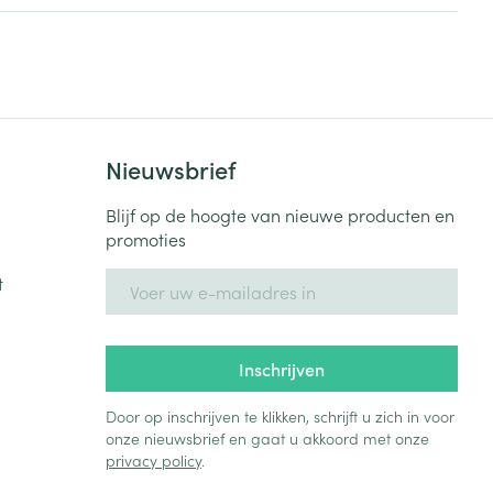
je
Badkamer
Bed
ng zon
Doorliggen - decubitis
Toon meer
ie
Urinewegen
Nieuwsbrief
Blijf op de hoogte van nieuwe producten en
id, spanning
Stoppen met roken
promoties
 en intieme
Gezichtsreiniging -
ontschminken
n Orthopedie
Instrumenten
E-mail adres
t
sche
n anticonceptie
Reinigingsmelk, - crème, -
Anti tumor middelen
olie en gel
jn
Inschrijven
Tonic - lotion
zorging
Anesthesie
Micellair water
Door op inschrijven te klikken, schrijft u zich in voor
onze nieuwsbrief en gaat u akkoord met onze
Specifiek voor de ogen
privacy policy
.
t
ie
Diverse geneesmiddelen
Toon meer