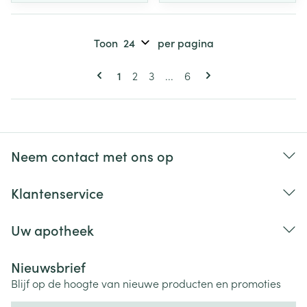
Toon
per pagina
Pagina's
U lees momenteel pagina
Pagina
Pagina
Pagina
1
2
3
...
6
Neem contact met ons op
Klantenservice
Uw apotheek
Nieuwsbrief
Blijf op de hoogte van nieuwe producten en promoties