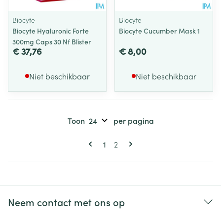
Biocyte
Biocyte
Biocyte Hyaluronic Forte
Biocyte Cucumber Mask 1
300mg Caps 30 Nf Blister
€ 37,76
€ 8,00
Niet beschikbaar
Niet beschikbaar
Toon
per pagina
Pagina's
U lees momenteel pagina
Pagina
1
2
Neem contact met ons op