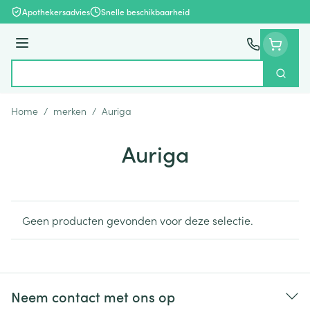
Ga naar de inhoud
Apothekersadvies
Snelle beschikbaarheid
Menu
Zoek
Product, merk, categorie...
Home
/
merken
/
Auriga
Auriga
Geen producten gevonden voor deze selectie.
Neem contact met ons op