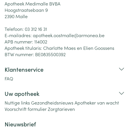
Apotheek Medimalle BVBA
Hoogstraatsebaan 9
2390
Malle
Telefoon:
03 312 16 31
E-mailadres:
apotheek.oostmalle@
armonea.be
APB nummer:
114002
Apotheek titularis:
Charlotte Maes en Elien Goossens
BTW nummer:
BE0835500392
Klantenservice
FAQ
Uw apotheek
Nuttige links
Gezondheidsnieuws
Apotheker van wacht
Voorschrift formulier
Zorgtarieven
Nieuwsbrief