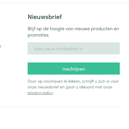
Toon meer
Nieuwsbrief
Diagnosetesten en
stress
Vlooien en teken
meetapparatuur
Oren
Mond en keel
Blijf op de hoogte van nieuwe producten en
promoties
Alcoholtest
g
Oordopjes
Zuigtabletten
herapie -
Mond, muil of snavel
E-mail adres
Bloeddrukmeter
t
ls
en -druppels
Oorreiniging
Spray - oplossing
Cholesteroltest
zen
Oordruppels
Hartslagmeter
ulpmiddelen
Inschrijven
Toon meer
Door op inschrijven te klikken, schrijft u zich in voor
onze nieuwsbrief en gaat u akkoord met onze
privacy policy
.
erming
Hygiëne
Ergonomie
ning en -
Aambeien
s
Bad en douche
Ademhaling en zuurstof
je
Badkamer