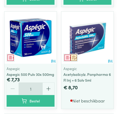
Geneesmiddel
Geneesmiddel
Op voorschrift
Aspegic
Aspegic
Aspegic 500 Pulv 30x 500mg
Acetylsalicylz. Panpharma 6
€ 7,73
Fl Inj + 6 Solv 5ml
Aantal
€ 8,70
Niet beschikbaar
Bestel