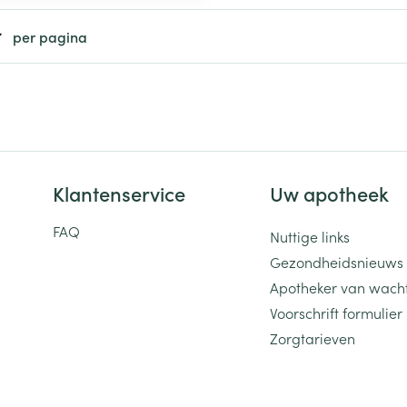
per pagina
ging
Supplementen
Insectenwe
Mondmaskers
middelen
ssen
 -
id
d
Klantenservice
Uw apotheek
FAQ
Nuttige links
Gezondheidsnieuws
Apotheker van wach
Zelfbruiner
Scheren
Voorschrift formulier
Zorgtarieven