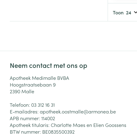
Haar
Toon
Gezichtsverzor
Pillendozen en
accessoires
Pigmentstoorni
Gevoelige huid
geïrriteerde hu
Gemengde hui
Neem contact met ons op
Doffe huid
Toon meer
Apotheek Medimalle BVBA
Hoogstraatsebaan 9
2390
Malle
Snurken
Telefoon:
03 312 16 31
E-mailadres:
apotheek.oostmalle@
armonea.be
APB nummer:
114002
Apotheek titularis:
Charlotte Maes en Elien Goossens
BTW nummer:
BE0835500392